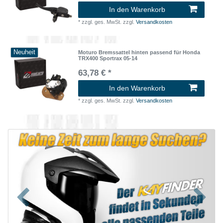
In den Warenkorb
*
zzgl. ges. MwSt.
zzgl.
Versandkosten
Neuheit
Moturo Bremssattel hinten passend für Honda
TRX400 Sportrax 05-14
63,78 € *
In den Warenkorb
*
zzgl. ges. MwSt.
zzgl.
Versandkosten
Zurück
Nächst