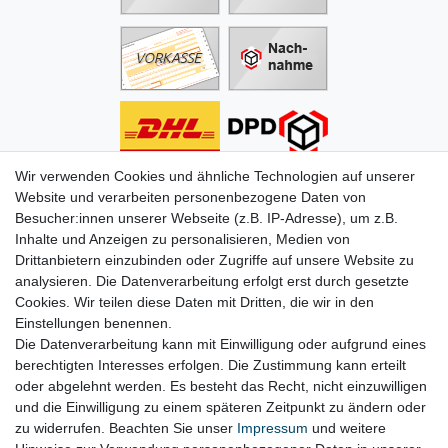
Wir verwenden Cookies und ähnliche Technologien auf unserer
Informationen
Website und verarbeiten personenbezogene Daten von
Besucher:innen unserer Webseite (z.B. IP-Adresse), um z.B.
Zahlung
Inhalte und Anzeigen zu personalisieren, Medien von
Versand & Lieferung
Drittanbietern einzubinden oder Zugriffe auf unsere Website zu
Batterien & Pfand
analysieren. Die Datenverarbeitung erfolgt erst durch gesetzte
Altölverordnung
Cookies. Wir teilen diese Daten mit Dritten, die wir in den
Infos zum Elektrogesetz
Einstellungen benennen.
ODR-Verordnung
Die Datenverarbeitung kann mit Einwilligung oder aufgrund eines
FAQs
berechtigten Interesses erfolgen. Die Zustimmung kann erteilt
Hilfe
oder abgelehnt werden. Es besteht das Recht, nicht einzuwilligen
Kontakt
und die Einwilligung zu einem späteren Zeitpunkt zu ändern oder
Mein Konto
zu widerrufen. Beachten Sie unser
Impressum
und weitere