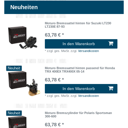
Neuheiten
Moturo Bremssattel hinten für Suzuki LT230
LT230E 87-93
63,78 € *
In den Warenkorb
*
zzgl. ges. MwSt.
zzgl.
Versandkosten
Neuheit
Moturo Bremssattel hinten passend für Honda
TRX 400EX TRX400X 05-14
63,78 € *
In den Warenkorb
*
zzgl. ges. MwSt.
zzgl.
Versandkosten
Neuheit
Moturo Bremszylinder für Polaris Sportsman
300-600
63,78 € *