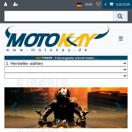
EUR
0
0,00 EUR
☰
Zurück
Nächst