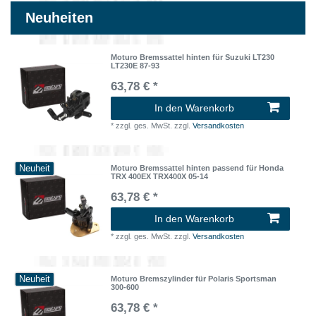
Neuheiten
Moturo Bremssattel hinten für Suzuki LT230
LT230E 87-93
63,78 € *
In den Warenkorb
*
zzgl. ges. MwSt.
zzgl.
Versandkosten
Neuheit
Moturo Bremssattel hinten passend für Honda
TRX 400EX TRX400X 05-14
63,78 € *
In den Warenkorb
*
zzgl. ges. MwSt.
zzgl.
Versandkosten
Neuheit
Moturo Bremszylinder für Polaris Sportsman
300-600
63,78 € *