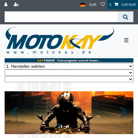
EUR
0
0,00 EUR
☰
Zurück
Nächst