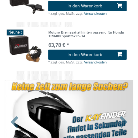
In den Warenkorb
*
zzgl. ges. MwSt.
zzgl.
Versandkosten
Neuheit
Moturo Bremssattel hinten passend für Honda
TRX400 Sportrax 05-14
63,78 € *
In den Warenkorb
*
zzgl. ges. MwSt.
zzgl.
Versandkosten
Zurück
Nächst