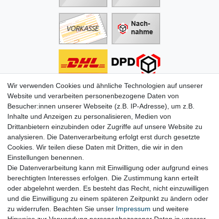
Wir verwenden Cookies und ähnliche Technologien auf unserer
Informationen
Website und verarbeiten personenbezogene Daten von
Besucher:innen unserer Webseite (z.B. IP-Adresse), um z.B.
Zahlung
Inhalte und Anzeigen zu personalisieren, Medien von
Versand & Lieferung
Drittanbietern einzubinden oder Zugriffe auf unsere Website zu
Batterien & Pfand
analysieren. Die Datenverarbeitung erfolgt erst durch gesetzte
Altölverordnung
Cookies. Wir teilen diese Daten mit Dritten, die wir in den
Infos zum Elektrogesetz
Einstellungen benennen.
ODR-Verordnung
Die Datenverarbeitung kann mit Einwilligung oder aufgrund eines
FAQs
berechtigten Interesses erfolgen. Die Zustimmung kann erteilt
Hilfe
oder abgelehnt werden. Es besteht das Recht, nicht einzuwilligen
Kontakt
und die Einwilligung zu einem späteren Zeitpunkt zu ändern oder
Mein Konto
zu widerrufen. Beachten Sie unser
Impressum
und weitere