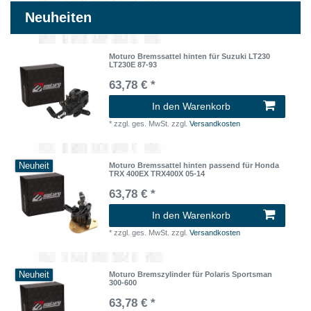
Neuheiten
Moturo Bremssattel hinten für Suzuki LT230
LT230E 87-93
63,78 € *
In den Warenkorb
*
zzgl. ges. MwSt.
zzgl.
Versandkosten
Neuheit
Moturo Bremssattel hinten passend für Honda
TRX 400EX TRX400X 05-14
63,78 € *
In den Warenkorb
*
zzgl. ges. MwSt.
zzgl.
Versandkosten
Neuheit
Moturo Bremszylinder für Polaris Sportsman
300-600
63,78 € *