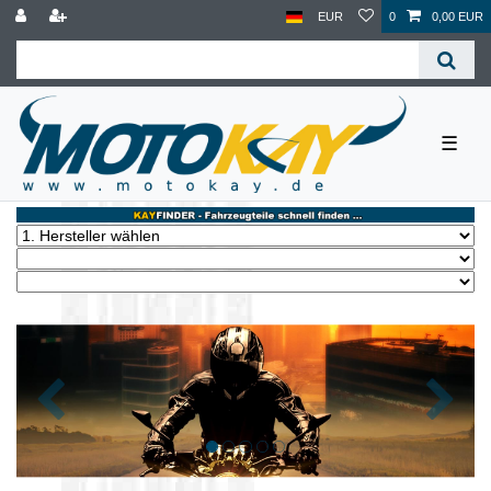
EUR
0
0,00 EUR
☰
Zurück
Nächst