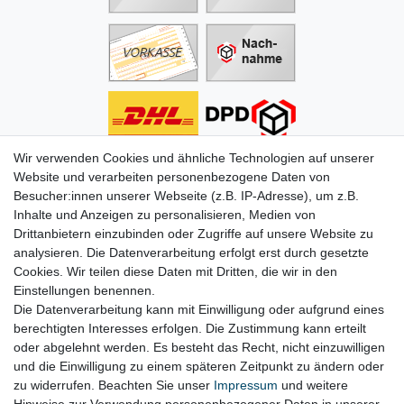
Wir verwenden Cookies und ähnliche Technologien auf unserer
Informationen
Website und verarbeiten personenbezogene Daten von
Besucher:innen unserer Webseite (z.B. IP-Adresse), um z.B.
Zahlung
Inhalte und Anzeigen zu personalisieren, Medien von
Versand & Lieferung
Drittanbietern einzubinden oder Zugriffe auf unsere Website zu
Batterien & Pfand
analysieren. Die Datenverarbeitung erfolgt erst durch gesetzte
Altölverordnung
Cookies. Wir teilen diese Daten mit Dritten, die wir in den
Infos zum Elektrogesetz
Einstellungen benennen.
ODR-Verordnung
Die Datenverarbeitung kann mit Einwilligung oder aufgrund eines
FAQs
berechtigten Interesses erfolgen. Die Zustimmung kann erteilt
Hilfe
oder abgelehnt werden. Es besteht das Recht, nicht einzuwilligen
Kontakt
und die Einwilligung zu einem späteren Zeitpunkt zu ändern oder
Mein Konto
zu widerrufen. Beachten Sie unser
Impressum
und weitere