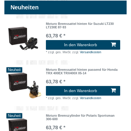
Neuheiten
Moturo Bremssattel hinten für Suzuki LT230
LT230E 87-93
63,78 € *
In den Warenkorb
*
zzgl. ges. MwSt.
zzgl.
Versandkosten
Neuheit
Moturo Bremssattel hinten passend für Honda
TRX 400EX TRX400X 05-14
63,78 € *
In den Warenkorb
*
zzgl. ges. MwSt.
zzgl.
Versandkosten
Neuheit
Moturo Bremszylinder für Polaris Sportsman
300-600
63,78 € *