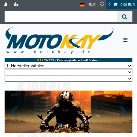
EUR
0
0,00 EUR
☰
Zurück
Nächst