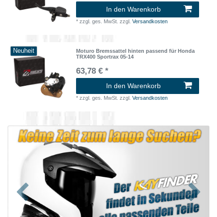
In den Warenkorb
*
zzgl. ges. MwSt.
zzgl.
Versandkosten
Neuheit
Moturo Bremssattel hinten passend für Honda
TRX400 Sportrax 05-14
63,78 € *
In den Warenkorb
*
zzgl. ges. MwSt.
zzgl.
Versandkosten
Zurück
Nächst