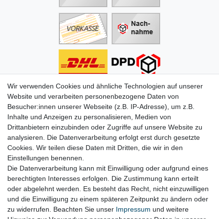
Wir verwenden Cookies und ähnliche Technologien auf unserer
Informationen
Website und verarbeiten personenbezogene Daten von
Besucher:innen unserer Webseite (z.B. IP-Adresse), um z.B.
Zahlung
Inhalte und Anzeigen zu personalisieren, Medien von
Versand & Lieferung
Drittanbietern einzubinden oder Zugriffe auf unsere Website zu
Batterien & Pfand
analysieren. Die Datenverarbeitung erfolgt erst durch gesetzte
Altölverordnung
Cookies. Wir teilen diese Daten mit Dritten, die wir in den
Infos zum Elektrogesetz
Einstellungen benennen.
ODR-Verordnung
Die Datenverarbeitung kann mit Einwilligung oder aufgrund eines
FAQs
berechtigten Interesses erfolgen. Die Zustimmung kann erteilt
Hilfe
oder abgelehnt werden. Es besteht das Recht, nicht einzuwilligen
Kontakt
und die Einwilligung zu einem späteren Zeitpunkt zu ändern oder
Mein Konto
zu widerrufen. Beachten Sie unser
Impressum
und weitere