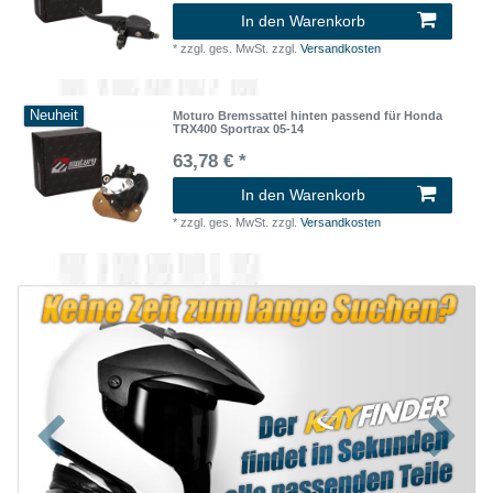
In den Warenkorb
*
zzgl. ges. MwSt.
zzgl.
Versandkosten
Neuheit
Moturo Bremssattel hinten passend für Honda
TRX400 Sportrax 05-14
63,78 € *
In den Warenkorb
*
zzgl. ges. MwSt.
zzgl.
Versandkosten
Zurück
Nächst