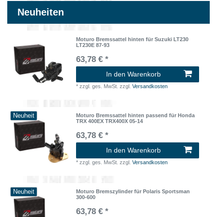
Neuheiten
Moturo Bremssattel hinten für Suzuki LT230
LT230E 87-93
63,78 € *
In den Warenkorb
*
zzgl. ges. MwSt.
zzgl.
Versandkosten
Neuheit
Moturo Bremssattel hinten passend für Honda
TRX 400EX TRX400X 05-14
63,78 € *
In den Warenkorb
*
zzgl. ges. MwSt.
zzgl.
Versandkosten
Neuheit
Moturo Bremszylinder für Polaris Sportsman
300-600
63,78 € *