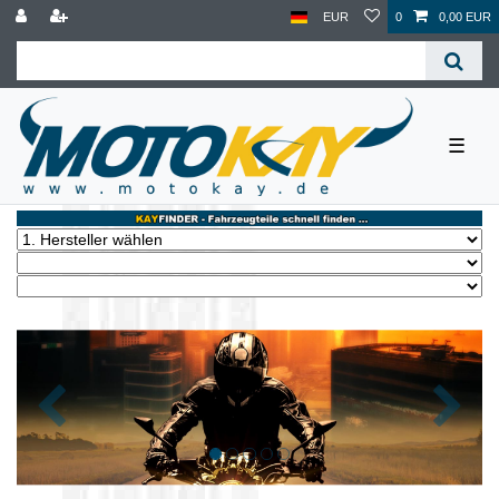
EUR
0
0,00 EUR
☰
Zurück
Nächst