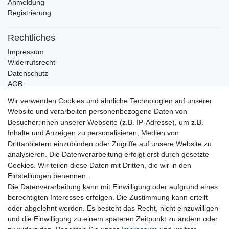
Anmeldung
Registrierung
Rechtliches
Impressum
Widerrufsrecht
Datenschutz
AGB
Wir verwenden Cookies und ähnliche Technologien auf unserer
Bleibt Sie auf dem Laufenden ...
Website und verarbeiten personenbezogene Daten von
Newsletter
E-MAIL **
Besucher:innen unserer Webseite (z.B. IP-Adresse), um z.B.
Honig
Inhalte und Anzeigen zu personalisieren, Medien von
Drittanbietern einzubinden oder Zugriffe auf unsere Website zu
Hiermit bestätige ich, dass ich die
Daten­schutz­erklärung
gelesen habe. Meine
analysieren. Die Datenverarbeitung erfolgt erst durch gesetzte
Einwilligung kann ich jederzeit widerrufen.**
Cookies. Wir teilen diese Daten mit Dritten, die wir in den
Einstellungen benennen.
Abonnieren
Die Datenverarbeitung kann mit Einwilligung oder aufgrund eines
** Hierbei handelt es sich um ein Pflichtfeld.
berechtigten Interesses erfolgen. Die Zustimmung kann erteilt
oder abgelehnt werden. Es besteht das Recht, nicht einzuwilligen
und die Einwilligung zu einem späteren Zeitpunkt zu ändern oder