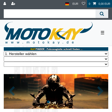
EUR
0
0,00 EUR
☰
Zurück
Nächst