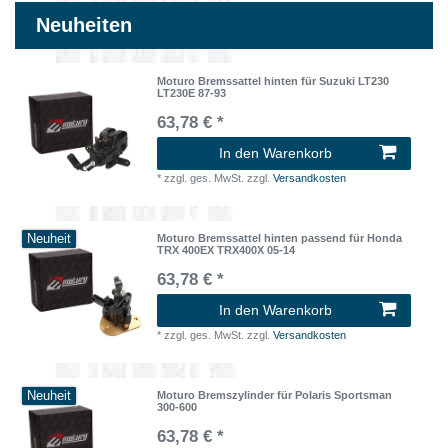
Neuheiten
Moturo Bremssattel hinten für Suzuki LT230
LT230E 87-93
63,78 € *
In den Warenkorb
*
zzgl. ges. MwSt.
zzgl.
Versandkosten
Neuheit
Moturo Bremssattel hinten passend für Honda
TRX 400EX TRX400X 05-14
63,78 € *
In den Warenkorb
*
zzgl. ges. MwSt.
zzgl.
Versandkosten
Neuheit
Moturo Bremszylinder für Polaris Sportsman
300-600
63,78 € *