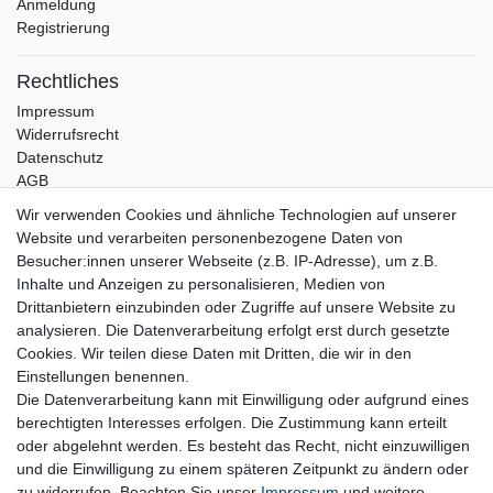
Anmeldung
Registrierung
Rechtliches
Impressum
Widerrufsrecht
Datenschutz
AGB
Wir verwenden Cookies und ähnliche Technologien auf unserer
Bleibt Sie auf dem Laufenden ...
Website und verarbeiten personenbezogene Daten von
Newsletter
E-MAIL **
Besucher:innen unserer Webseite (z.B. IP-Adresse), um z.B.
Honig
Inhalte und Anzeigen zu personalisieren, Medien von
Drittanbietern einzubinden oder Zugriffe auf unsere Website zu
Hiermit bestätige ich, dass ich die
Daten­schutz­erklärung
gelesen habe. Meine
analysieren. Die Datenverarbeitung erfolgt erst durch gesetzte
Einwilligung kann ich jederzeit widerrufen.**
Cookies. Wir teilen diese Daten mit Dritten, die wir in den
Einstellungen benennen.
Abonnieren
Die Datenverarbeitung kann mit Einwilligung oder aufgrund eines
berechtigten Interesses erfolgen. Die Zustimmung kann erteilt
** Hierbei handelt es sich um ein Pflichtfeld.
oder abgelehnt werden. Es besteht das Recht, nicht einzuwilligen
und die Einwilligung zu einem späteren Zeitpunkt zu ändern oder
zu widerrufen. Beachten Sie unser
Impressum
und weitere