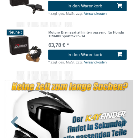
In den Warenkorb
*
zzgl. ges. MwSt.
zzgl.
Versandkosten
Neuheit
Moturo Bremssattel hinten passend für Honda
TRX400 Sportrax 05-14
63,78 € *
In den Warenkorb
*
zzgl. ges. MwSt.
zzgl.
Versandkosten
Zurück
Nächst