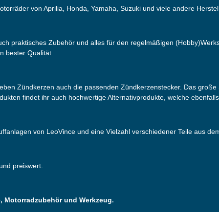
otorräder von Aprilia, Honda, Yamaha, Suzuki und viele andere Herstell
 auch praktisches Zubehör und alles für den regelmäßigen (Hobby)Werks
n bester Qualität.
neben Zündkerzen auch die passenden Zündkerzenstecker. Das große S
odukten findet ihr auch hochwertige Alternativprodukte, welche ebenfall
puffanlagen von LeoVince und eine Vielzahl verschiedener Teile aus d
 und preiswert.
ile, Motorradzubehör und Werkzeug.