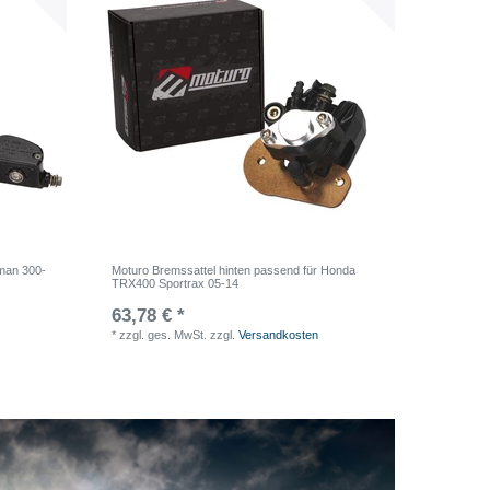
sman 300-
Moturo Bremssattel hinten passend für Honda
TRX400 Sportrax 05-14
63,78 € *
*
zzgl. ges. MwSt.
zzgl.
Versandkosten