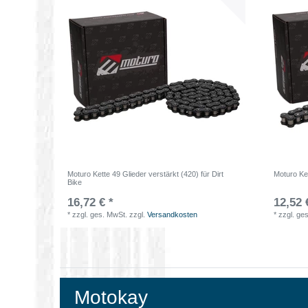
Moturo Kette 49 Glieder verstärkt (420) für Dirt
Moturo Ket
Bike
16,72 € *
12,52 
*
zzgl. ges. MwSt.
zzgl.
Versandkosten
*
zzgl. ge
Motokay