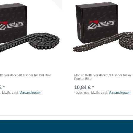
te verstärkt 48 Glieder für Dirt Bike
Moturo Kette verstärkt 59 Glieder für 4
Pocket Bike
€ *
10,84 € *
s. MwSt.
zzgl.
Versandkosten
*
zzgl. ges. MwSt.
zzgl.
Versandkosten