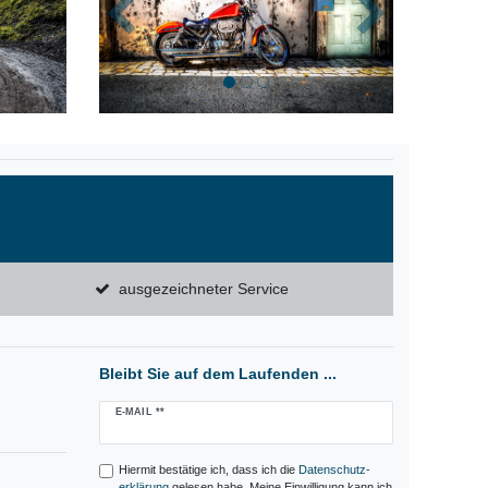
Zurück
Nächste
ausgezeichneter Service
Bleibt Sie auf dem Laufenden ...
Newsletter
E-MAIL **
Honig
Hiermit bestätige ich, dass ich die
Daten­schutz­
erklärung
gelesen habe. Meine Einwilligung kann ich