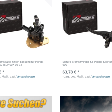
emssattel hinten passend für Honda
Moturo Bremszylinder für Polaris Sport
X TRX400X 05-14
600
€ *
63,78 € *
s. MwSt.
zzgl.
Versandkosten
*
zzgl. ges. MwSt.
zzgl.
Versandkosten