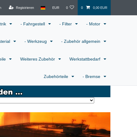
n
Registrieren
EUR
0
0
0,00 EUR
ktrik
- Fahrgestell
- Filter
- Motor
terial
- Werkzeug
- Zubehör allgemein
eile
Weiteres Zubehör
Werkstattbedarf
Zubehörteile
- Bremse