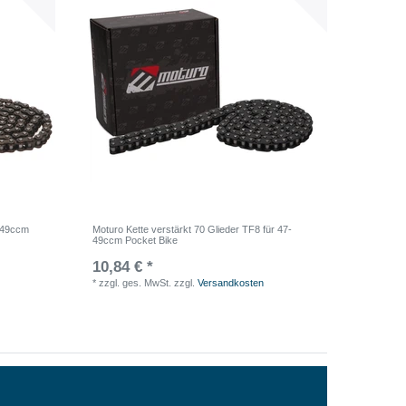
7-49ccm
Moturo Kette verstärkt 70 Glieder TF8 für 47-
49ccm Pocket Bike
10,84 € *
*
zzgl. ges. MwSt.
zzgl.
Versandkosten