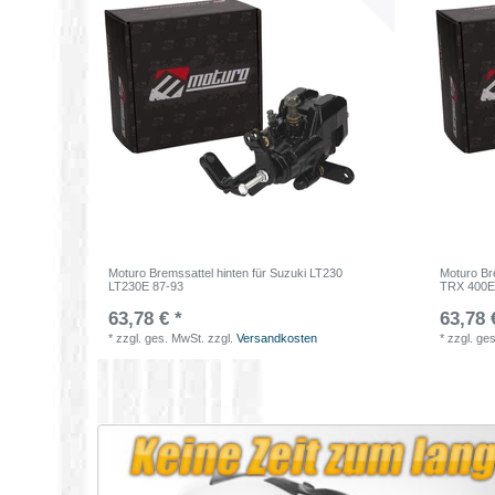
Moturo Bremssattel hinten für Suzuki LT230
Moturo Br
LT230E 87-93
TRX 400E
63,78 € *
63,78 
*
zzgl. ges. MwSt.
zzgl.
Versandkosten
*
zzgl. ge