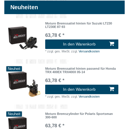
Neuheiten
Moturo Bremssattel hinten für Suzuki LT230
LT230E 87-93
63,78 € *
In den Warenkorb
*
zzgl. ges. MwSt.
zzgl.
Versandkosten
Neuheit
Moturo Bremssattel hinten passend für Honda
TRX 400EX TRX400X 05-14
63,78 € *
In den Warenkorb
*
zzgl. ges. MwSt.
zzgl.
Versandkosten
Neuheit
Moturo Bremszylinder für Polaris Sportsman
300-600
63,78 € *