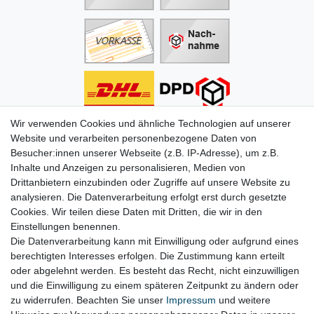
Wir verwenden Cookies und ähnliche Technologien auf unserer
Informationen
Website und verarbeiten personenbezogene Daten von
Besucher:innen unserer Webseite (z.B. IP-Adresse), um z.B.
Zahlung
Inhalte und Anzeigen zu personalisieren, Medien von
Versand & Lieferung
Drittanbietern einzubinden oder Zugriffe auf unsere Website zu
Batterien & Pfand
analysieren. Die Datenverarbeitung erfolgt erst durch gesetzte
Altölverordnung
Cookies. Wir teilen diese Daten mit Dritten, die wir in den
Infos zum Elektrogesetz
Einstellungen benennen.
ODR-Verordnung
Die Datenverarbeitung kann mit Einwilligung oder aufgrund eines
FAQs
berechtigten Interesses erfolgen. Die Zustimmung kann erteilt
Hilfe
oder abgelehnt werden. Es besteht das Recht, nicht einzuwilligen
Kontakt
und die Einwilligung zu einem späteren Zeitpunkt zu ändern oder
Mein Konto
zu widerrufen. Beachten Sie unser
Impressum
und weitere