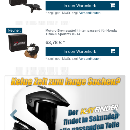
In den Warenkorb
*
zzgl. ges. MwSt.
zzgl.
Versandkosten
Neuheit
Moturo Bremssattel hinten passend für Honda
TRX400 Sportrax 05-14
63,78 € *
In den Warenkorb
*
zzgl. ges. MwSt.
zzgl.
Versandkosten
Zurück
Nächst