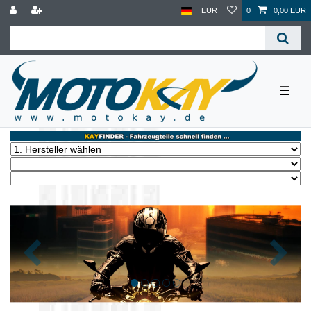
EUR
0
0,00 EUR
☰
Zurück
Nächst