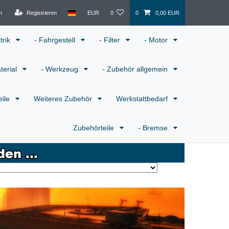
n
Registrieren
EUR
0
0
0,00 EUR
ktrik
- Fahrgestell
- Filter
- Motor
terial
- Werkzeug
- Zubehör allgemein
eile
Weiteres Zubehör
Werkstattbedarf
Zubehörteile
- Bremse