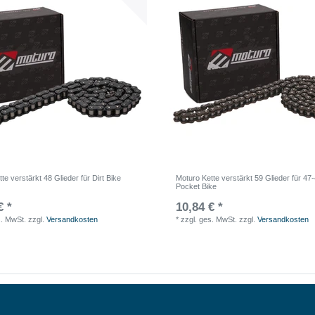
te verstärkt 48 Glieder für Dirt Bike
Moturo Kette verstärkt 59 Glieder für 4
Pocket Bike
€ *
10,84 € *
s. MwSt.
zzgl.
Versandkosten
*
zzgl. ges. MwSt.
zzgl.
Versandkosten