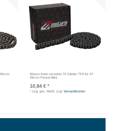
7-49ccm
Moturo Kette verstärkt 70 Glieder TF8 für 47-
49ccm Pocket Bike
10,84 € *
*
zzgl. ges. MwSt.
zzgl.
Versandkosten