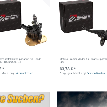
emssattel hinten passend für Honda
Moturo Bremszylinder für Polaris Sport
X TRX400X 05-14
600
€ *
63,78 € *
s. MwSt.
zzgl.
Versandkosten
*
zzgl. ges. MwSt.
zzgl.
Versandkosten