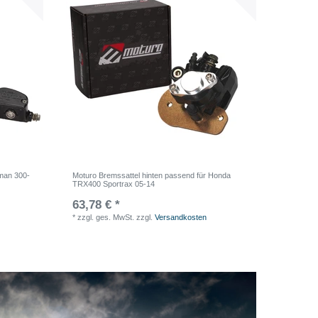
sman 300-
Moturo Bremssattel hinten passend für Honda
TRX400 Sportrax 05-14
63,78 € *
*
zzgl. ges. MwSt.
zzgl.
Versandkosten