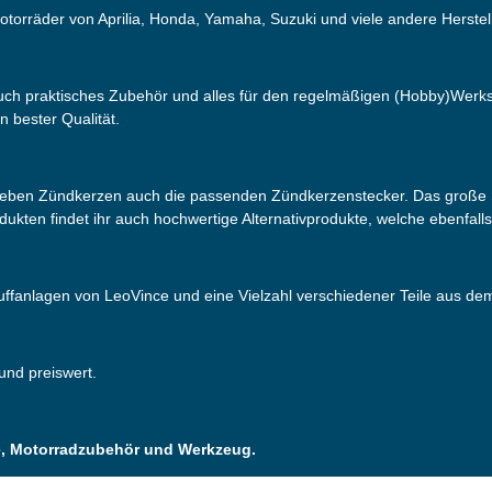
otorräder von Aprilia, Honda, Yamaha, Suzuki und viele andere Herstell
 auch praktisches Zubehör und alles für den regelmäßigen (Hobby)Werks
n bester Qualität.
neben Zündkerzen auch die passenden Zündkerzenstecker. Das große S
odukten findet ihr auch hochwertige Alternativprodukte, welche ebenfall
puffanlagen von LeoVince und eine Vielzahl verschiedener Teile aus d
 und preiswert.
ile, Motorradzubehör und Werkzeug.