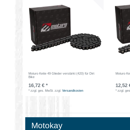
Moturo Kette 49 Glieder verstärkt (420) für Dirt
Moturo Ket
Bike
16,72 € *
12,52 
*
zzgl. ges. MwSt.
zzgl.
Versandkosten
*
zzgl. ge
Motokay