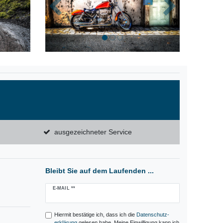
Zurück
Nächste
ausgezeichneter Service
Bleibt Sie auf dem Laufenden ...
Newsletter
E-MAIL **
Honig
Hiermit bestätige ich, dass ich die
Daten­schutz­
erklärung
gelesen habe. Meine Einwilligung kann ich