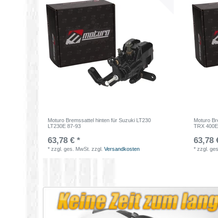
Moturo Bremssattel hinten für Suzuki LT230
Moturo Br
LT230E 87-93
TRX 400E
63,78 € *
63,78 
*
zzgl. ges. MwSt.
zzgl.
Versandkosten
*
zzgl. ge