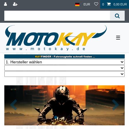
EUR
0
0,00 EUR
☰
Zurück
Nächst