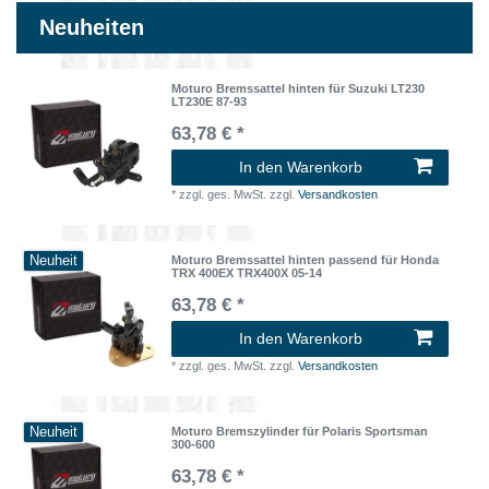
Neuheiten
Moturo Bremssattel hinten für Suzuki LT230
LT230E 87-93
63,78 € *
In den Warenkorb
*
zzgl. ges. MwSt.
zzgl.
Versandkosten
Neuheit
Moturo Bremssattel hinten passend für Honda
TRX 400EX TRX400X 05-14
63,78 € *
In den Warenkorb
*
zzgl. ges. MwSt.
zzgl.
Versandkosten
Neuheit
Moturo Bremszylinder für Polaris Sportsman
300-600
63,78 € *