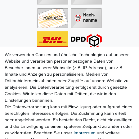
Wir verwenden Cookies und ähnliche Technologien auf unserer
Informationen
Website und verarbeiten personenbezogene Daten von
Besucher:innen unserer Webseite (z.B. IP-Adresse), um z.B.
Zahlung
Inhalte und Anzeigen zu personalisieren, Medien von
Versand & Lieferung
Drittanbietern einzubinden oder Zugriffe auf unsere Website zu
Batterien & Pfand
analysieren. Die Datenverarbeitung erfolgt erst durch gesetzte
Altölverordnung
Cookies. Wir teilen diese Daten mit Dritten, die wir in den
Infos zum Elektrogesetz
Einstellungen benennen.
ODR-Verordnung
Die Datenverarbeitung kann mit Einwilligung oder aufgrund eines
FAQs
berechtigten Interesses erfolgen. Die Zustimmung kann erteilt
Hilfe
oder abgelehnt werden. Es besteht das Recht, nicht einzuwilligen
Kontakt
und die Einwilligung zu einem späteren Zeitpunkt zu ändern oder
Mein Konto
zu widerrufen. Beachten Sie unser
Impressum
und weitere