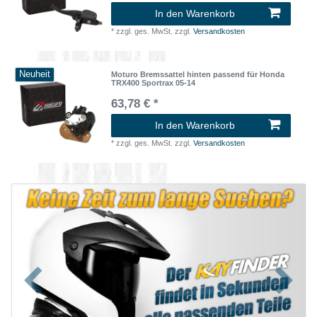
In den Warenkorb
*
zzgl. ges. MwSt.
zzgl.
Versandkosten
Neuheit
Moturo Bremssattel hinten passend für Honda
TRX400 Sportrax 05-14
63,78 € *
In den Warenkorb
*
zzgl. ges. MwSt.
zzgl.
Versandkosten
Zurück
Nächst