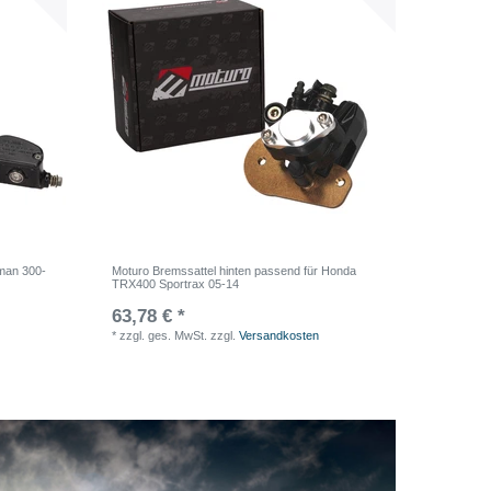
sman 300-
Moturo Bremssattel hinten passend für Honda
TRX400 Sportrax 05-14
63,78 € *
*
zzgl. ges. MwSt.
zzgl.
Versandkosten