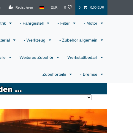
n
Registrieren
EUR
0
0
0,00 EUR
ktrik
- Fahrgestell
- Filter
- Motor
terial
- Werkzeug
- Zubehör allgemein
eile
Weiteres Zubehör
Werkstattbedarf
Zubehörteile
- Bremse