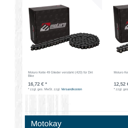
Moturo Kette 49 Glieder verstärkt (420) für Dirt
Moturo Ket
Bike
16,72 € *
12,52 
*
zzgl. ges. MwSt.
zzgl.
Versandkosten
*
zzgl. ge
Motokay