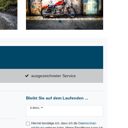
Zurück
Nächste
ausgezeichneter Service
Bleibt Sie auf dem Laufenden ...
Newsletter
E-MAIL **
Honig
Hiermit bestätige ich, dass ich die
Daten­schutz­
erklärung
gelesen habe. Meine Einwilligung kann ich