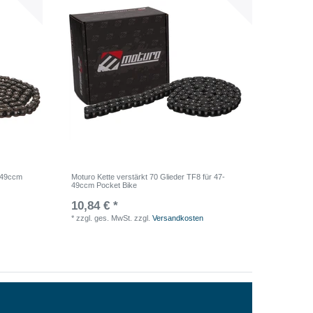
7-49ccm
Moturo Kette verstärkt 70 Glieder TF8 für 47-
49ccm Pocket Bike
10,84 € *
*
zzgl. ges. MwSt.
zzgl.
Versandkosten