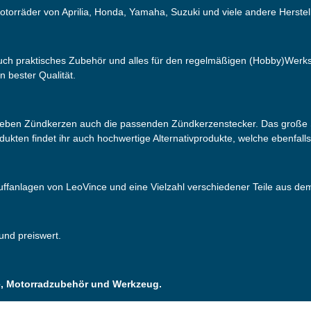
otorräder von Aprilia, Honda, Yamaha, Suzuki und viele andere Herstell
 auch praktisches Zubehör und alles für den regelmäßigen (Hobby)Werks
n bester Qualität.
neben Zündkerzen auch die passenden Zündkerzenstecker. Das große S
odukten findet ihr auch hochwertige Alternativprodukte, welche ebenfall
puffanlagen von LeoVince und eine Vielzahl verschiedener Teile aus d
 und preiswert.
ile, Motorradzubehör und Werkzeug.