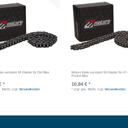
te verstärkt 48 Glieder für Dirt Bike
Moturo Kette verstärkt 59 Glieder für 4
Pocket Bike
€ *
10,84 € *
s. MwSt.
zzgl.
Versandkosten
*
zzgl. ges. MwSt.
zzgl.
Versandkosten