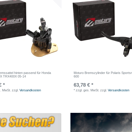
emssattel hinten passend für Honda
Moturo Bremszylinder für Polaris Sport
X TRX400X 05-14
600
€ *
63,78 € *
s. MwSt.
zzgl.
Versandkosten
*
zzgl. ges. MwSt.
zzgl.
Versandkosten