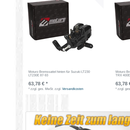
Moturo Bremssattel hinten für Suzuki LT230
Moturo Br
LT230E 87-93
TRX 400E
63,78 € *
63,78 
*
zzgl. ges. MwSt.
zzgl.
Versandkosten
*
zzgl. ge