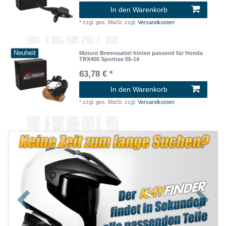
In den Warenkorb
*
zzgl. ges. MwSt.
zzgl.
Versandkosten
Neuheit
Moturo Bremssattel hinten passend für Honda
TRX400 Sportrax 05-14
63,78 € *
In den Warenkorb
*
zzgl. ges. MwSt.
zzgl.
Versandkosten
Zurück
Nächst