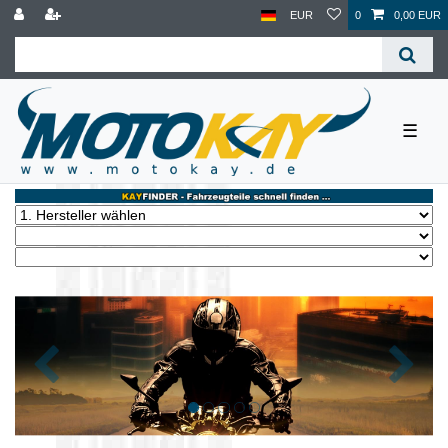
EUR
0
0,00 EUR
☰
Zurück
Nächst