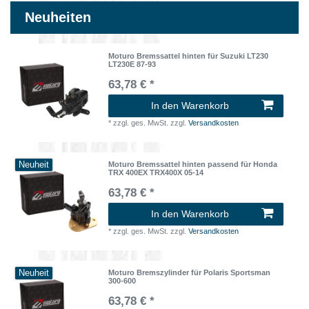
Neuheiten
Moturo Bremssattel hinten für Suzuki LT230
LT230E 87-93
63,78 € *
In den Warenkorb
*
zzgl. ges. MwSt.
zzgl.
Versandkosten
Neuheit
Moturo Bremssattel hinten passend für Honda
TRX 400EX TRX400X 05-14
63,78 € *
In den Warenkorb
*
zzgl. ges. MwSt.
zzgl.
Versandkosten
Neuheit
Moturo Bremszylinder für Polaris Sportsman
300-600
63,78 € *