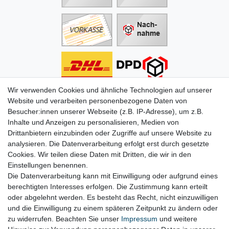
Wir verwenden Cookies und ähnliche Technologien auf unserer
Informationen
Website und verarbeiten personenbezogene Daten von
Besucher:innen unserer Webseite (z.B. IP-Adresse), um z.B.
Zahlung
Inhalte und Anzeigen zu personalisieren, Medien von
Versand & Lieferung
Drittanbietern einzubinden oder Zugriffe auf unsere Website zu
Batterien & Pfand
analysieren. Die Datenverarbeitung erfolgt erst durch gesetzte
Altölverordnung
Cookies. Wir teilen diese Daten mit Dritten, die wir in den
Infos zum Elektrogesetz
Einstellungen benennen.
ODR-Verordnung
Die Datenverarbeitung kann mit Einwilligung oder aufgrund eines
FAQs
berechtigten Interesses erfolgen. Die Zustimmung kann erteilt
Hilfe
oder abgelehnt werden. Es besteht das Recht, nicht einzuwilligen
Kontakt
und die Einwilligung zu einem späteren Zeitpunkt zu ändern oder
Mein Konto
zu widerrufen. Beachten Sie unser
Impressum
und weitere