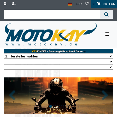
EUR
0
0,00 EUR
☰
Zurück
Nächst