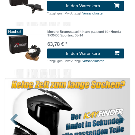
In den Warenkorb
*
zzgl. ges. MwSt.
zzgl.
Versandkosten
Neuheit
Moturo Bremssattel hinten passend für Honda
TRX400 Sportrax 05-14
63,78 € *
In den Warenkorb
*
zzgl. ges. MwSt.
zzgl.
Versandkosten
Zurück
Nächst