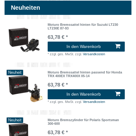
Neuheiten
Moturo Bremssattel hinten für Suzuki LT230
LT230E 87-93
63,78 € *
In den Warenkorb
*
zzgl. ges. MwSt.
zzgl.
Versandkosten
Neuheit
Moturo Bremssattel hinten passend für Honda
TRX 400EX TRX400X 05-14
63,78 € *
In den Warenkorb
*
zzgl. ges. MwSt.
zzgl.
Versandkosten
Neuheit
Moturo Bremszylinder für Polaris Sportsman
300-600
63,78 € *