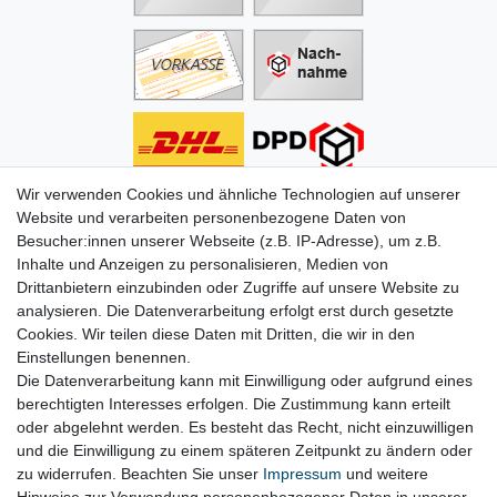
Wir verwenden Cookies und ähnliche Technologien auf unserer
Informationen
Website und verarbeiten personenbezogene Daten von
Besucher:innen unserer Webseite (z.B. IP-Adresse), um z.B.
Zahlung
Inhalte und Anzeigen zu personalisieren, Medien von
Versand & Lieferung
Drittanbietern einzubinden oder Zugriffe auf unsere Website zu
Batterien & Pfand
analysieren. Die Datenverarbeitung erfolgt erst durch gesetzte
Altölverordnung
Cookies. Wir teilen diese Daten mit Dritten, die wir in den
Infos zum Elektrogesetz
Einstellungen benennen.
ODR-Verordnung
Die Datenverarbeitung kann mit Einwilligung oder aufgrund eines
FAQs
berechtigten Interesses erfolgen. Die Zustimmung kann erteilt
Hilfe
oder abgelehnt werden. Es besteht das Recht, nicht einzuwilligen
Kontakt
und die Einwilligung zu einem späteren Zeitpunkt zu ändern oder
Mein Konto
zu widerrufen. Beachten Sie unser
Impressum
und weitere