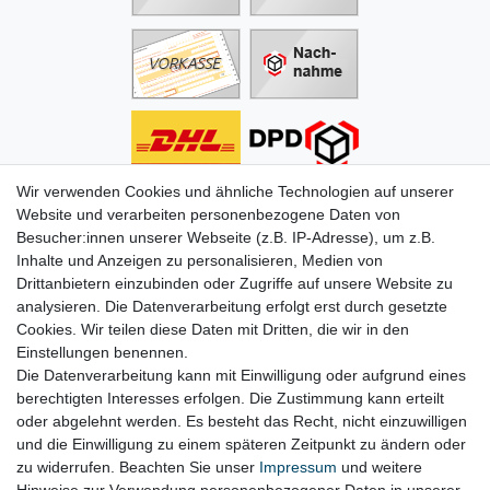
Wir verwenden Cookies und ähnliche Technologien auf unserer
Informationen
Website und verarbeiten personenbezogene Daten von
Besucher:innen unserer Webseite (z.B. IP-Adresse), um z.B.
Zahlung
Inhalte und Anzeigen zu personalisieren, Medien von
Versand & Lieferung
Drittanbietern einzubinden oder Zugriffe auf unsere Website zu
Batterien & Pfand
analysieren. Die Datenverarbeitung erfolgt erst durch gesetzte
Altölverordnung
Cookies. Wir teilen diese Daten mit Dritten, die wir in den
Infos zum Elektrogesetz
Einstellungen benennen.
ODR-Verordnung
Die Datenverarbeitung kann mit Einwilligung oder aufgrund eines
FAQs
berechtigten Interesses erfolgen. Die Zustimmung kann erteilt
Hilfe
oder abgelehnt werden. Es besteht das Recht, nicht einzuwilligen
Kontakt
und die Einwilligung zu einem späteren Zeitpunkt zu ändern oder
Mein Konto
zu widerrufen. Beachten Sie unser
Impressum
und weitere