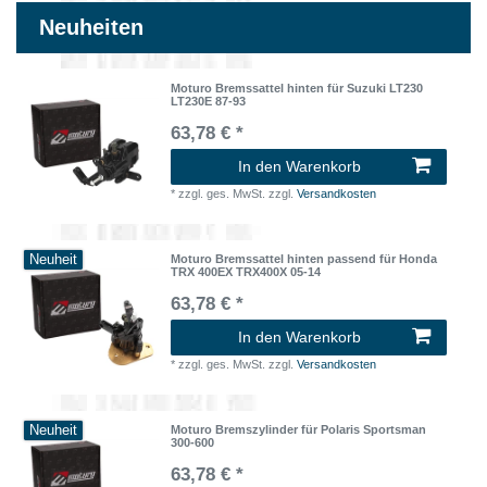
Neuheiten
Moturo Bremssattel hinten für Suzuki LT230
LT230E 87-93
63,78 € *
In den Warenkorb
*
zzgl. ges. MwSt.
zzgl.
Versandkosten
Neuheit
Moturo Bremssattel hinten passend für Honda
TRX 400EX TRX400X 05-14
63,78 € *
In den Warenkorb
*
zzgl. ges. MwSt.
zzgl.
Versandkosten
Neuheit
Moturo Bremszylinder für Polaris Sportsman
300-600
63,78 € *