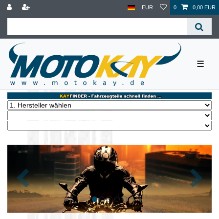
EUR
0
0,00 EUR
☰
Zurück
Nächst