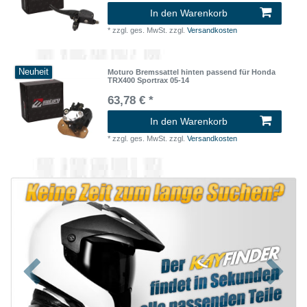
In den Warenkorb
*
zzgl. ges. MwSt.
zzgl.
Versandkosten
Neuheit
Moturo Bremssattel hinten passend für Honda
TRX400 Sportrax 05-14
63,78 € *
In den Warenkorb
*
zzgl. ges. MwSt.
zzgl.
Versandkosten
Zurück
Nächst