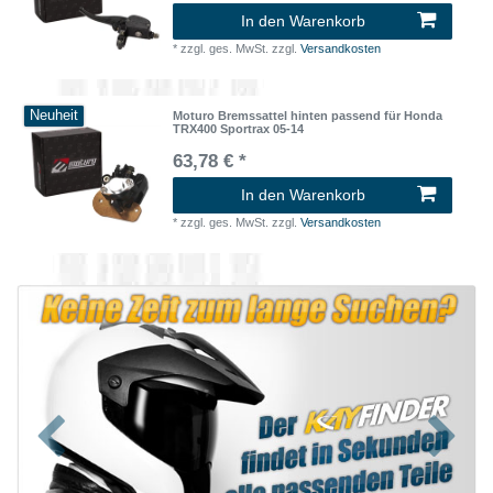
In den Warenkorb
*
zzgl. ges. MwSt.
zzgl.
Versandkosten
Neuheit
Moturo Bremssattel hinten passend für Honda
TRX400 Sportrax 05-14
63,78 € *
In den Warenkorb
*
zzgl. ges. MwSt.
zzgl.
Versandkosten
Zurück
Nächst