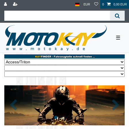
EUR
0
0,00 EUR
☰
Zurück
Nächst