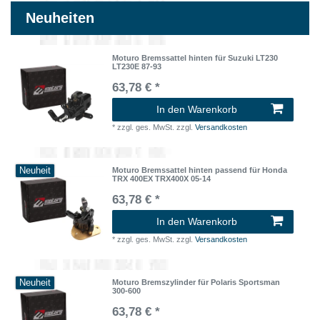
Neuheiten
Moturo Bremssattel hinten für Suzuki LT230
LT230E 87-93
63,78 € *
In den Warenkorb
*
zzgl. ges. MwSt.
zzgl.
Versandkosten
Neuheit
Moturo Bremssattel hinten passend für Honda
TRX 400EX TRX400X 05-14
63,78 € *
In den Warenkorb
*
zzgl. ges. MwSt.
zzgl.
Versandkosten
Neuheit
Moturo Bremszylinder für Polaris Sportsman
300-600
63,78 € *