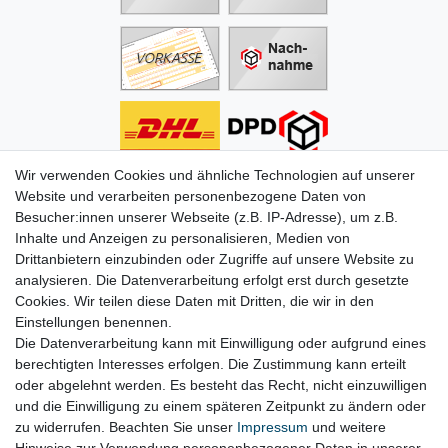
Wir verwenden Cookies und ähnliche Technologien auf unserer
Informationen
Website und verarbeiten personenbezogene Daten von
Besucher:innen unserer Webseite (z.B. IP-Adresse), um z.B.
Zahlung
Inhalte und Anzeigen zu personalisieren, Medien von
Versand & Lieferung
Drittanbietern einzubinden oder Zugriffe auf unsere Website zu
Batterien & Pfand
analysieren. Die Datenverarbeitung erfolgt erst durch gesetzte
Altölverordnung
Cookies. Wir teilen diese Daten mit Dritten, die wir in den
Infos zum Elektrogesetz
Einstellungen benennen.
ODR-Verordnung
Die Datenverarbeitung kann mit Einwilligung oder aufgrund eines
FAQs
berechtigten Interesses erfolgen. Die Zustimmung kann erteilt
Hilfe
oder abgelehnt werden. Es besteht das Recht, nicht einzuwilligen
Kontakt
und die Einwilligung zu einem späteren Zeitpunkt zu ändern oder
Mein Konto
zu widerrufen. Beachten Sie unser
Impressum
und weitere