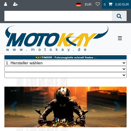
EUR
0
0,00 EUR
☰
Zurück
Nächst