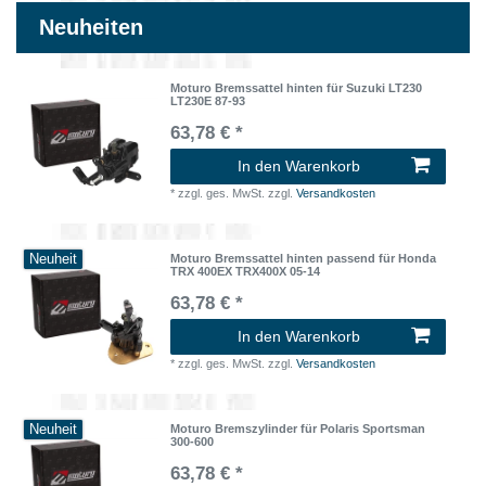
Neuheiten
Moturo Bremssattel hinten für Suzuki LT230
LT230E 87-93
63,78 € *
In den Warenkorb
*
zzgl. ges. MwSt.
zzgl.
Versandkosten
Neuheit
Moturo Bremssattel hinten passend für Honda
TRX 400EX TRX400X 05-14
63,78 € *
In den Warenkorb
*
zzgl. ges. MwSt.
zzgl.
Versandkosten
Neuheit
Moturo Bremszylinder für Polaris Sportsman
300-600
63,78 € *