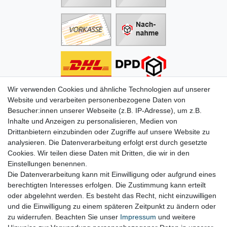
Wir verwenden Cookies und ähnliche Technologien auf unserer
Informationen
Website und verarbeiten personenbezogene Daten von
Besucher:innen unserer Webseite (z.B. IP-Adresse), um z.B.
Zahlung
Inhalte und Anzeigen zu personalisieren, Medien von
Versand & Lieferung
Drittanbietern einzubinden oder Zugriffe auf unsere Website zu
Batterien & Pfand
analysieren. Die Datenverarbeitung erfolgt erst durch gesetzte
Altölverordnung
Cookies. Wir teilen diese Daten mit Dritten, die wir in den
Infos zum Elektrogesetz
Einstellungen benennen.
ODR-Verordnung
Die Datenverarbeitung kann mit Einwilligung oder aufgrund eines
FAQs
berechtigten Interesses erfolgen. Die Zustimmung kann erteilt
Hilfe
oder abgelehnt werden. Es besteht das Recht, nicht einzuwilligen
Kontakt
und die Einwilligung zu einem späteren Zeitpunkt zu ändern oder
Mein Konto
zu widerrufen. Beachten Sie unser
Impressum
und weitere