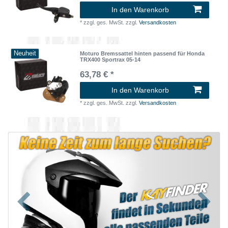
In den Warenkorb
*
zzgl. ges. MwSt.
zzgl.
Versandkosten
Neuheit
Moturo Bremssattel hinten passend für Honda
TRX400 Sportrax 05-14
63,78 € *
In den Warenkorb
*
zzgl. ges. MwSt.
zzgl.
Versandkosten
Zurück
Nächst