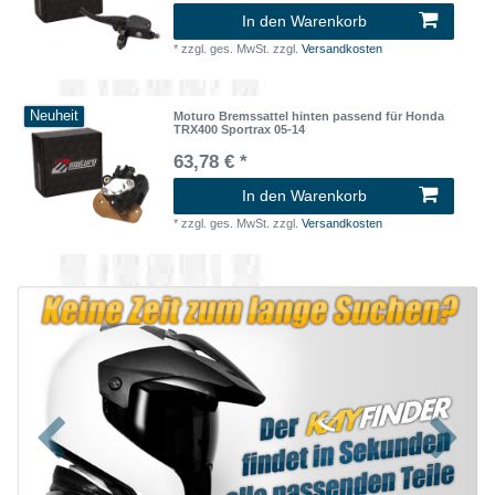
In den Warenkorb
*
zzgl. ges. MwSt.
zzgl.
Versandkosten
Neuheit
Moturo Bremssattel hinten passend für Honda
TRX400 Sportrax 05-14
63,78 € *
In den Warenkorb
*
zzgl. ges. MwSt.
zzgl.
Versandkosten
Zurück
Nächst