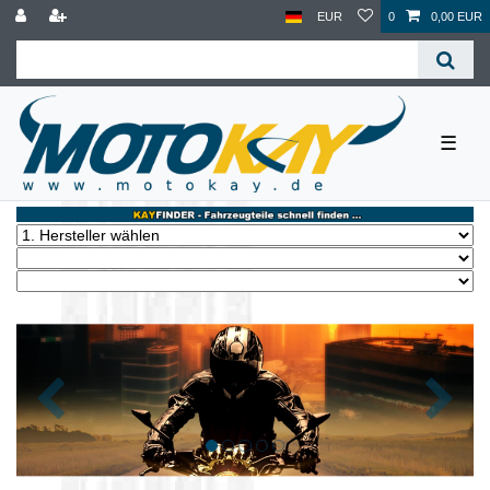
EUR
0
0,00 EUR
☰
Zurück
Nächst