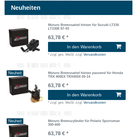
Neuheiten
Moturo Bremssattel hinten für Suzuki LT230
LT230E 87-93
63,78 € *
In den Warenkorb
*
zzgl. ges. MwSt.
zzgl.
Versandkosten
Neuheit
Moturo Bremssattel hinten passend für Honda
TRX 400EX TRX400X 05-14
63,78 € *
In den Warenkorb
*
zzgl. ges. MwSt.
zzgl.
Versandkosten
Neuheit
Moturo Bremszylinder für Polaris Sportsman
300-600
63,78 € *