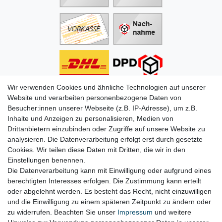
Wir verwenden Cookies und ähnliche Technologien auf unserer
Informationen
Website und verarbeiten personenbezogene Daten von
Besucher:innen unserer Webseite (z.B. IP-Adresse), um z.B.
Zahlung
Inhalte und Anzeigen zu personalisieren, Medien von
Versand & Lieferung
Drittanbietern einzubinden oder Zugriffe auf unsere Website zu
Batterien & Pfand
analysieren. Die Datenverarbeitung erfolgt erst durch gesetzte
Altölverordnung
Cookies. Wir teilen diese Daten mit Dritten, die wir in den
Infos zum Elektrogesetz
Einstellungen benennen.
ODR-Verordnung
Die Datenverarbeitung kann mit Einwilligung oder aufgrund eines
FAQs
berechtigten Interesses erfolgen. Die Zustimmung kann erteilt
Hilfe
oder abgelehnt werden. Es besteht das Recht, nicht einzuwilligen
Kontakt
und die Einwilligung zu einem späteren Zeitpunkt zu ändern oder
Mein Konto
zu widerrufen. Beachten Sie unser
Impressum
und weitere