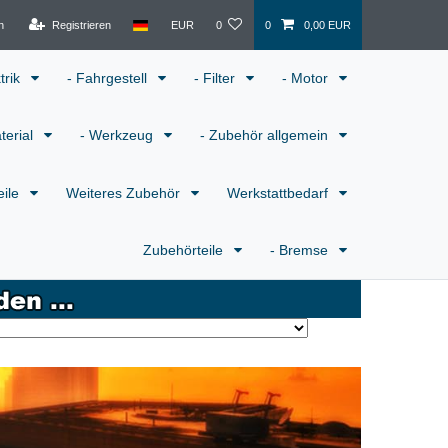
n
Registrieren
EUR
0
0
0,00 EUR
ktrik
- Fahrgestell
- Filter
- Motor
terial
- Werkzeug
- Zubehör allgemein
eile
Weiteres Zubehör
Werkstattbedarf
Zubehörteile
- Bremse