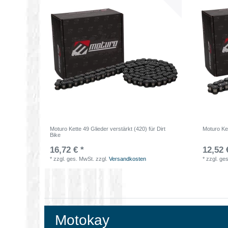
Moturo Kette 49 Glieder verstärkt (420) für Dirt
Moturo Ket
Bike
16,72 € *
12,52 
*
zzgl. ges. MwSt.
zzgl.
Versandkosten
*
zzgl. ge
Motokay