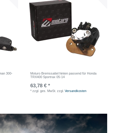
sman 300-
Moturo Bremssattel hinten passend für Honda
TRX400 Sportrax 05-14
63,78 € *
*
zzgl. ges. MwSt.
zzgl.
Versandkosten