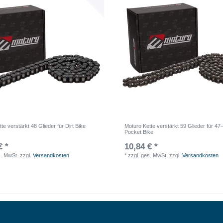
te verstärkt 48 Glieder für Dirt Bike
Moturo Kette verstärkt 59 Glieder für 4
Pocket Bike
€ *
10,84 € *
s. MwSt.
zzgl.
Versandkosten
*
zzgl. ges. MwSt.
zzgl.
Versandkosten