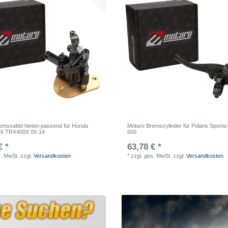
emssattel hinten passend für Honda
Moturo Bremszylinder für Polaris Sport
X TRX400X 05-14
600
€ *
63,78 € *
s. MwSt.
zzgl.
Versandkosten
*
zzgl. ges. MwSt.
zzgl.
Versandkosten