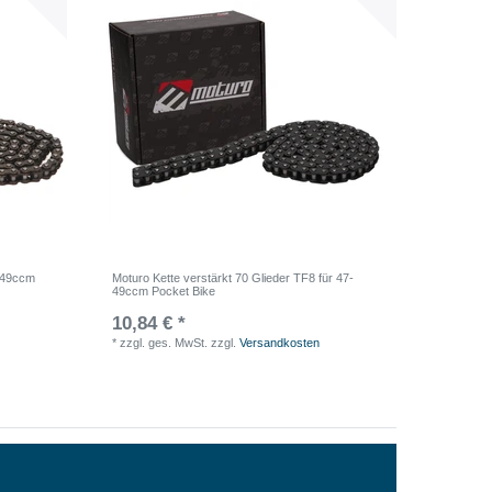
7-49ccm
Moturo Kette verstärkt 70 Glieder TF8 für 47-
49ccm Pocket Bike
10,84 € *
*
zzgl. ges. MwSt.
zzgl.
Versandkosten