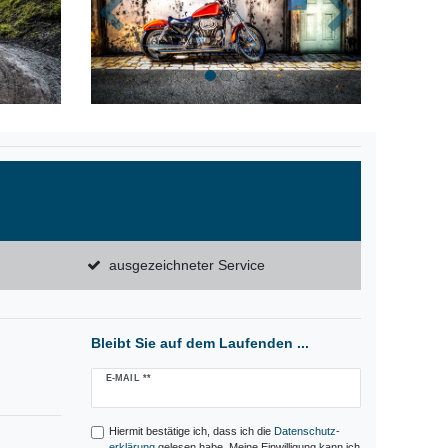
Zurück
Nächste
ausgezeichneter Service
Bleibt Sie auf dem Laufenden ...
Newsletter
E-MAIL **
Honig
Hiermit bestätige ich, dass ich die
Daten­schutz­
erklärung
gelesen habe. Meine Einwilligung kann ich