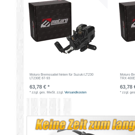
Moturo Bremssattel hinten für Suzuki LT230
Moturo Br
LT230E 87-93
TRX 400E
63,78 € *
63,78 
*
zzgl. ges. MwSt.
zzgl.
Versandkosten
*
zzgl. ge