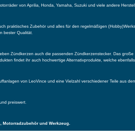
otorräder von Aprilia, Honda, Yamaha, Suzuki und viele andere Herstell
 auch praktisches Zubehör und alles für den regelmäßigen (Hobby)Werks
n bester Qualität.
neben Zündkerzen auch die passenden Zündkerzenstecker. Das große S
odukten findet ihr auch hochwertige Alternativprodukte, welche ebenfall
puffanlagen von LeoVince und eine Vielzahl verschiedener Teile aus d
 und preiswert.
ile, Motorradzubehör und Werkzeug.