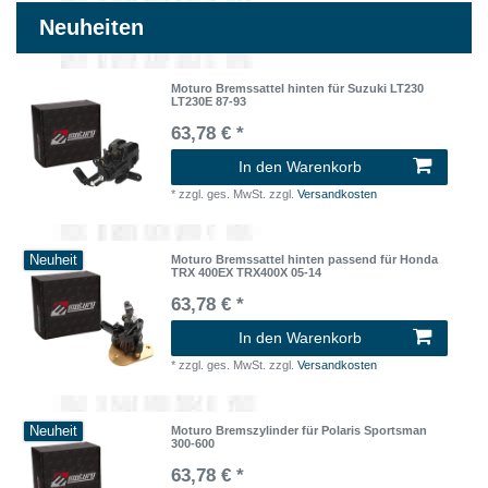
Neuheiten
Moturo Bremssattel hinten für Suzuki LT230
LT230E 87-93
63,78 € *
In den Warenkorb
*
zzgl. ges. MwSt.
zzgl.
Versandkosten
Neuheit
Moturo Bremssattel hinten passend für Honda
TRX 400EX TRX400X 05-14
63,78 € *
In den Warenkorb
*
zzgl. ges. MwSt.
zzgl.
Versandkosten
Neuheit
Moturo Bremszylinder für Polaris Sportsman
300-600
63,78 € *