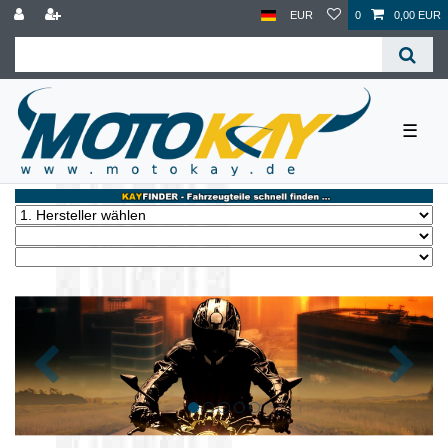
EUR
0
0,00 EUR
☰
Zurück
Nächst