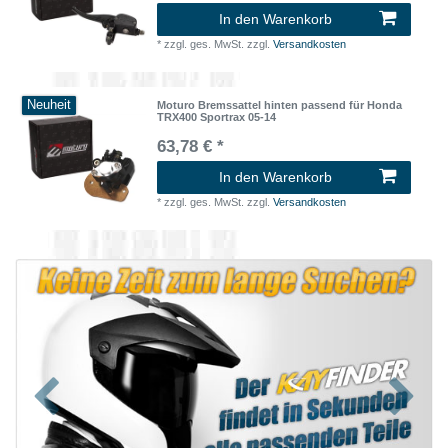
In den Warenkorb
*
zzgl. ges. MwSt.
zzgl.
Versandkosten
Neuheit
Moturo Bremssattel hinten passend für Honda
TRX400 Sportrax 05-14
63,78 € *
In den Warenkorb
*
zzgl. ges. MwSt.
zzgl.
Versandkosten
Zurück
Nächst