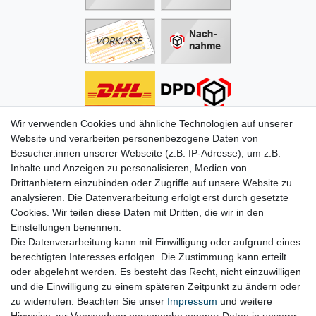
Wir verwenden Cookies und ähnliche Technologien auf unserer
Informationen
Website und verarbeiten personenbezogene Daten von
Besucher:innen unserer Webseite (z.B. IP-Adresse), um z.B.
Zahlung
Inhalte und Anzeigen zu personalisieren, Medien von
Versand & Lieferung
Drittanbietern einzubinden oder Zugriffe auf unsere Website zu
Batterien & Pfand
analysieren. Die Datenverarbeitung erfolgt erst durch gesetzte
Altölverordnung
Cookies. Wir teilen diese Daten mit Dritten, die wir in den
Infos zum Elektrogesetz
Einstellungen benennen.
ODR-Verordnung
Die Datenverarbeitung kann mit Einwilligung oder aufgrund eines
FAQs
berechtigten Interesses erfolgen. Die Zustimmung kann erteilt
Hilfe
oder abgelehnt werden. Es besteht das Recht, nicht einzuwilligen
Kontakt
und die Einwilligung zu einem späteren Zeitpunkt zu ändern oder
Mein Konto
zu widerrufen. Beachten Sie unser
Impressum
und weitere