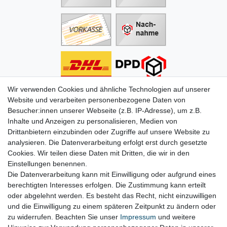
Wir verwenden Cookies und ähnliche Technologien auf unserer
Informationen
Website und verarbeiten personenbezogene Daten von
Besucher:innen unserer Webseite (z.B. IP-Adresse), um z.B.
Zahlung
Inhalte und Anzeigen zu personalisieren, Medien von
Versand & Lieferung
Drittanbietern einzubinden oder Zugriffe auf unsere Website zu
Batterien & Pfand
analysieren. Die Datenverarbeitung erfolgt erst durch gesetzte
Altölverordnung
Cookies. Wir teilen diese Daten mit Dritten, die wir in den
Infos zum Elektrogesetz
Einstellungen benennen.
ODR-Verordnung
Die Datenverarbeitung kann mit Einwilligung oder aufgrund eines
FAQs
berechtigten Interesses erfolgen. Die Zustimmung kann erteilt
Hilfe
oder abgelehnt werden. Es besteht das Recht, nicht einzuwilligen
Kontakt
und die Einwilligung zu einem späteren Zeitpunkt zu ändern oder
Mein Konto
zu widerrufen. Beachten Sie unser
Impressum
und weitere