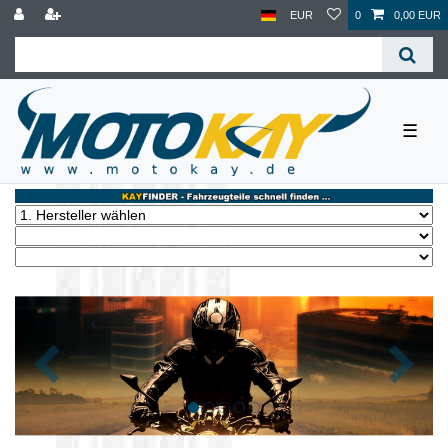
EUR
0
0,00 EUR
☰
Zurück
Nächst