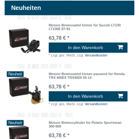
Neuheiten
Moturo Bremssattel hinten für Suzuki LT230
LT230E 87-93
63,78 € *
In den Warenkorb
*
zzgl. ges. MwSt.
zzgl.
Versandkosten
Neuheit
Moturo Bremssattel hinten passend für Honda
TRX 400EX TRX400X 05-14
63,78 € *
In den Warenkorb
*
zzgl. ges. MwSt.
zzgl.
Versandkosten
Neuheit
Moturo Bremszylinder für Polaris Sportsman
300-600
63,78 € *