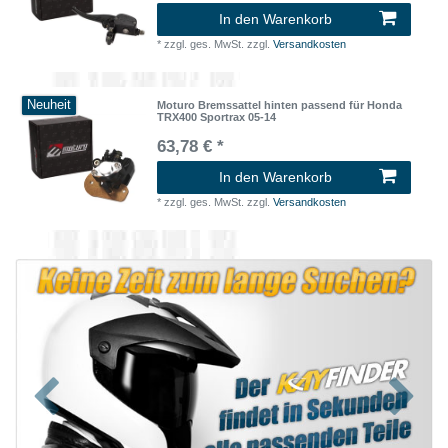
In den Warenkorb
*
zzgl. ges. MwSt.
zzgl.
Versandkosten
Neuheit
Moturo Bremssattel hinten passend für Honda
TRX400 Sportrax 05-14
63,78 € *
In den Warenkorb
*
zzgl. ges. MwSt.
zzgl.
Versandkosten
Zurück
Nächst