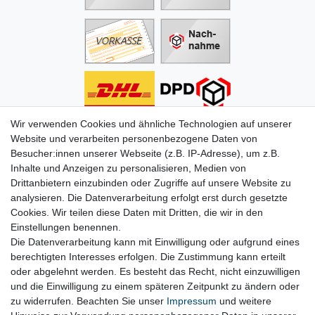
Wir verwenden Cookies und ähnliche Technologien auf unserer
Informationen
Website und verarbeiten personenbezogene Daten von
Besucher:innen unserer Webseite (z.B. IP-Adresse), um z.B.
Zahlung
Inhalte und Anzeigen zu personalisieren, Medien von
Versand & Lieferung
Drittanbietern einzubinden oder Zugriffe auf unsere Website zu
Batterien & Pfand
analysieren. Die Datenverarbeitung erfolgt erst durch gesetzte
Altölverordnung
Cookies. Wir teilen diese Daten mit Dritten, die wir in den
Infos zum Elektrogesetz
Einstellungen benennen.
ODR-Verordnung
Die Datenverarbeitung kann mit Einwilligung oder aufgrund eines
FAQs
berechtigten Interesses erfolgen. Die Zustimmung kann erteilt
Hilfe
oder abgelehnt werden. Es besteht das Recht, nicht einzuwilligen
Kontakt
und die Einwilligung zu einem späteren Zeitpunkt zu ändern oder
Mein Konto
zu widerrufen. Beachten Sie unser
Impressum
und weitere