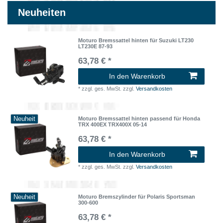
Neuheiten
Moturo Bremssattel hinten für Suzuki LT230
LT230E 87-93
63,78 € *
In den Warenkorb
*
zzgl. ges. MwSt.
zzgl.
Versandkosten
Neuheit
Moturo Bremssattel hinten passend für Honda
TRX 400EX TRX400X 05-14
63,78 € *
In den Warenkorb
*
zzgl. ges. MwSt.
zzgl.
Versandkosten
Neuheit
Moturo Bremszylinder für Polaris Sportsman
300-600
63,78 € *