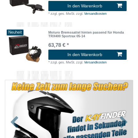
In den Warenkorb
*
zzgl. ges. MwSt.
zzgl.
Versandkosten
Neuheit
Moturo Bremssattel hinten passend für Honda
TRX400 Sportrax 05-14
63,78 € *
In den Warenkorb
*
zzgl. ges. MwSt.
zzgl.
Versandkosten
Zurück
Nächst