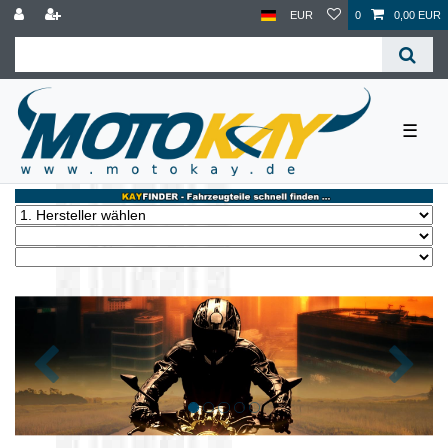
EUR
0
0,00 EUR
☰
Zurück
Nächst