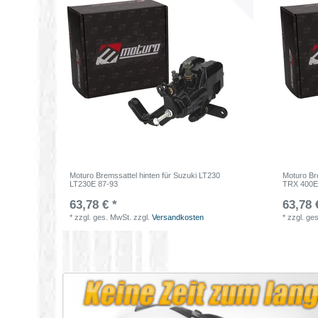
Moturo Bremssattel hinten für Suzuki LT230
Moturo Br
LT230E 87-93
TRX 400E
63,78 € *
63,78 
*
zzgl. ges. MwSt.
zzgl.
Versandkosten
*
zzgl. ge