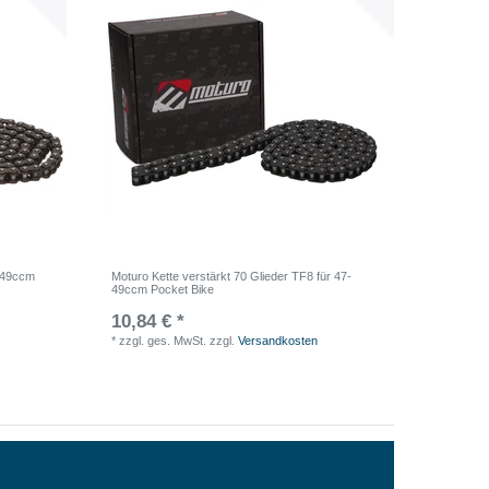
7-49ccm
Moturo Kette verstärkt 70 Glieder TF8 für 47-
49ccm Pocket Bike
10,84 € *
*
zzgl. ges. MwSt.
zzgl.
Versandkosten