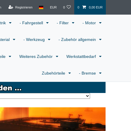
n
Registrieren
EUR
0
0
0,00 EUR
ktrik
- Fahrgestell
- Filter
- Motor
terial
- Werkzeug
- Zubehör allgemein
eile
Weiteres Zubehör
Werkstattbedarf
Zubehörteile
- Bremse