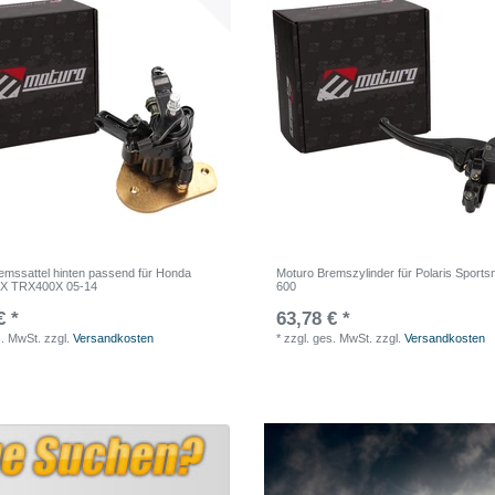
emssattel hinten passend für Honda
Moturo Bremszylinder für Polaris Sport
X TRX400X 05-14
600
€ *
63,78 € *
s. MwSt.
zzgl.
Versandkosten
*
zzgl. ges. MwSt.
zzgl.
Versandkosten