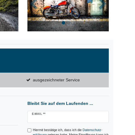
Zurück
Nächste
ausgezeichneter Service
Bleibt Sie auf dem Laufenden ...
Newsletter
E-MAIL **
Honig
Hiermit bestätige ich, dass ich die
Daten­schutz­
erklärung
gelesen habe. Meine Einwilligung kann ich