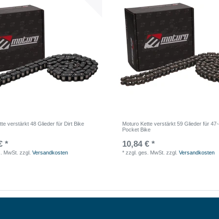
te verstärkt 48 Glieder für Dirt Bike
Moturo Kette verstärkt 59 Glieder für 4
Pocket Bike
€ *
10,84 € *
s. MwSt.
zzgl.
Versandkosten
*
zzgl. ges. MwSt.
zzgl.
Versandkosten