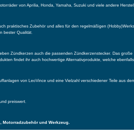
otorräder von Aprilia, Honda, Yamaha, Suzuki und viele andere Herstell
 auch praktisches Zubehör und alles für den regelmäßigen (Hobby)Werks
n bester Qualität.
neben Zündkerzen auch die passenden Zündkerzenstecker. Das große S
odukten findet ihr auch hochwertige Alternativprodukte, welche ebenfall
puffanlagen von LeoVince und eine Vielzahl verschiedener Teile aus d
 und preiswert.
ile, Motorradzubehör und Werkzeug.