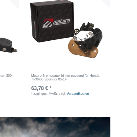
sman 300-
Moturo Bremssattel hinten passend für Honda
TRX400 Sportrax 05-14
63,78 € *
*
zzgl. ges. MwSt.
zzgl.
Versandkosten