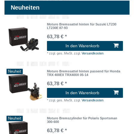
Neuheiten
Moturo Bremssattel hinten für Suzuki LT230
LT230E 87-93
63,78 € *
In den Warenkorb
*
zzgl. ges. MwSt.
zzgl.
Versandkosten
Neuheit
Moturo Bremssattel hinten passend für Honda
TRX 400EX TRX400X 05-14
63,78 € *
In den Warenkorb
*
zzgl. ges. MwSt.
zzgl.
Versandkosten
Neuheit
Moturo Bremszylinder für Polaris Sportsman
300-600
63,78 € *