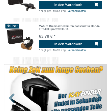
In den Warenkorb
*
zzgl. ges. MwSt.
zzgl.
Versandkosten
Neuheit
Moturo Bremssattel hinten passend für Honda
TRX400 Sportrax 05-14
63,78 € *
In den Warenkorb
*
zzgl. ges. MwSt.
zzgl.
Versandkosten
Zurück
Nächst