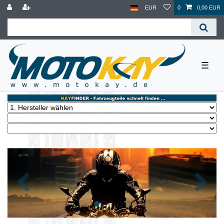
EUR
0
0,00 EUR
☰
Zurück
Nächst