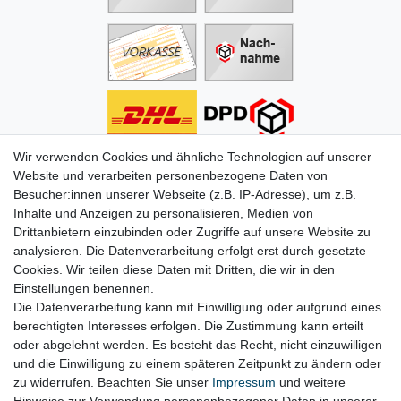
Wir verwenden Cookies und ähnliche Technologien auf unserer
Informationen
Website und verarbeiten personenbezogene Daten von
Besucher:innen unserer Webseite (z.B. IP-Adresse), um z.B.
Zahlung
Inhalte und Anzeigen zu personalisieren, Medien von
Versand & Lieferung
Drittanbietern einzubinden oder Zugriffe auf unsere Website zu
Batterien & Pfand
analysieren. Die Datenverarbeitung erfolgt erst durch gesetzte
Altölverordnung
Cookies. Wir teilen diese Daten mit Dritten, die wir in den
Infos zum Elektrogesetz
Einstellungen benennen.
ODR-Verordnung
Die Datenverarbeitung kann mit Einwilligung oder aufgrund eines
FAQs
berechtigten Interesses erfolgen. Die Zustimmung kann erteilt
Hilfe
oder abgelehnt werden. Es besteht das Recht, nicht einzuwilligen
Kontakt
und die Einwilligung zu einem späteren Zeitpunkt zu ändern oder
Mein Konto
zu widerrufen. Beachten Sie unser
Impressum
und weitere