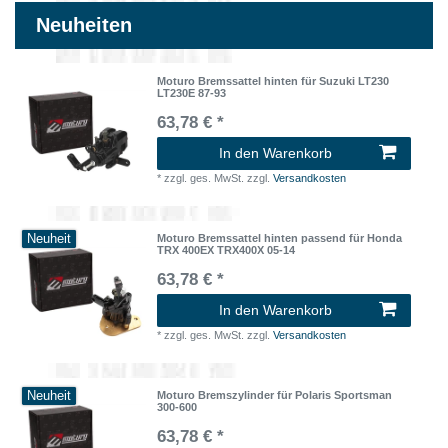
Neuheiten
Moturo Bremssattel hinten für Suzuki LT230
LT230E 87-93
63,78 € *
In den Warenkorb
*
zzgl. ges. MwSt.
zzgl.
Versandkosten
Neuheit
Moturo Bremssattel hinten passend für Honda
TRX 400EX TRX400X 05-14
63,78 € *
In den Warenkorb
*
zzgl. ges. MwSt.
zzgl.
Versandkosten
Neuheit
Moturo Bremszylinder für Polaris Sportsman
300-600
63,78 € *