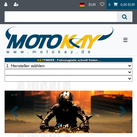
EUR
0
0,00 EUR
☰
Zurück
Nächst