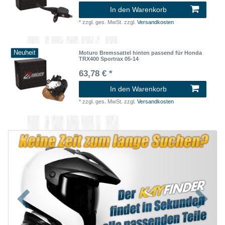
In den Warenkorb
*
zzgl. ges. MwSt.
zzgl.
Versandkosten
Neuheit
Moturo Bremssattel hinten passend für Honda
TRX400 Sportrax 05-14
63,78 € *
In den Warenkorb
*
zzgl. ges. MwSt.
zzgl.
Versandkosten
Zurück
Nächst