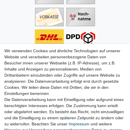
Wir verwenden Cookies und ähnliche Technologien auf unserer
Informationen
Website und verarbeiten personenbezogene Daten von
Besucher:innen unserer Webseite (z.B. IP-Adresse), um z.B.
Zahlung
Inhalte und Anzeigen zu personalisieren, Medien von
Versand & Lieferung
Drittanbietern einzubinden oder Zugriffe auf unsere Website zu
Batterien & Pfand
analysieren. Die Datenverarbeitung erfolgt erst durch gesetzte
Altölverordnung
Cookies. Wir teilen diese Daten mit Dritten, die wir in den
Infos zum Elektrogesetz
Einstellungen benennen.
ODR-Verordnung
Die Datenverarbeitung kann mit Einwilligung oder aufgrund eines
FAQs
berechtigten Interesses erfolgen. Die Zustimmung kann erteilt
Hilfe
oder abgelehnt werden. Es besteht das Recht, nicht einzuwilligen
Kontakt
und die Einwilligung zu einem späteren Zeitpunkt zu ändern oder
Mein Konto
zu widerrufen. Beachten Sie unser
Impressum
und weitere