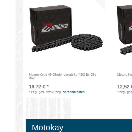
Moturo Kette 49 Glieder verstärkt (420) für Dirt
Moturo Ket
Bike
16,72 € *
12,52 
*
zzgl. ges. MwSt.
zzgl.
Versandkosten
*
zzgl. ge
Motokay