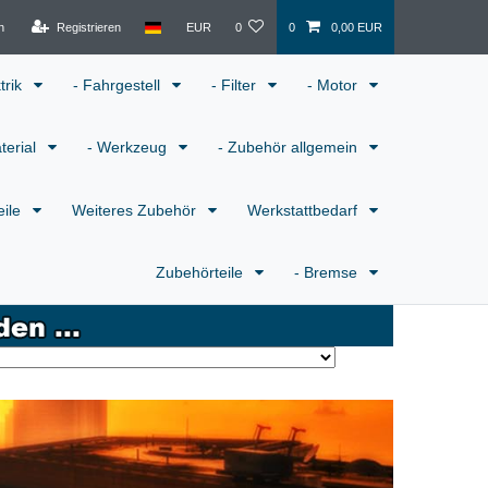
n
Registrieren
EUR
0
0
0,00 EUR
ktrik
- Fahrgestell
- Filter
- Motor
terial
- Werkzeug
- Zubehör allgemein
eile
Weiteres Zubehör
Werkstattbedarf
Zubehörteile
- Bremse