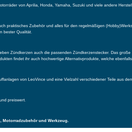
otorräder von Aprilia, Honda, Yamaha, Suzuki und viele andere Herstell
 auch praktisches Zubehör und alles für den regelmäßigen (Hobby)Werks
n bester Qualität.
neben Zündkerzen auch die passenden Zündkerzenstecker. Das große S
odukten findet ihr auch hochwertige Alternativprodukte, welche ebenfall
puffanlagen von LeoVince und eine Vielzahl verschiedener Teile aus d
 und preiswert.
ile, Motorradzubehör und Werkzeug.