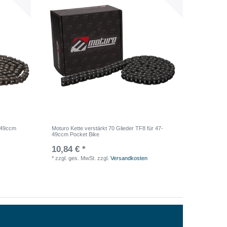
7-49ccm
Moturo Kette verstärkt 70 Glieder TF8 für 47-
49ccm Pocket Bike
10,84 € *
*
zzgl. ges. MwSt.
zzgl.
Versandkosten