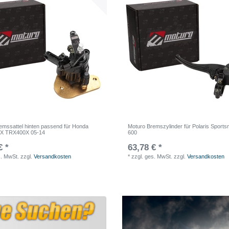
emssattel hinten passend für Honda
Moturo Bremszylinder für Polaris Sport
X TRX400X 05-14
600
€ *
63,78 € *
s. MwSt.
zzgl.
Versandkosten
*
zzgl. ges. MwSt.
zzgl.
Versandkosten