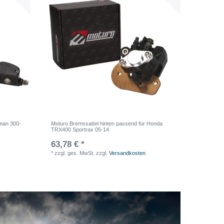
sman 300-
Moturo Bremssattel hinten passend für Honda
TRX400 Sportrax 05-14
63,78 € *
*
zzgl. ges. MwSt.
zzgl.
Versandkosten