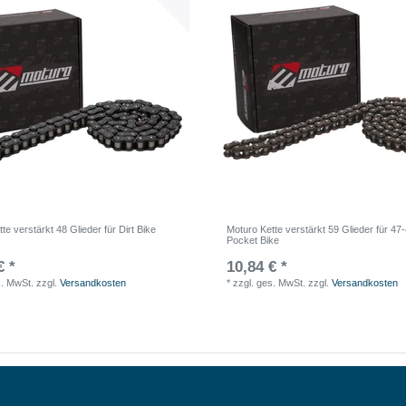
te verstärkt 48 Glieder für Dirt Bike
Moturo Kette verstärkt 59 Glieder für 4
Pocket Bike
€ *
10,84 € *
s. MwSt.
zzgl.
Versandkosten
*
zzgl. ges. MwSt.
zzgl.
Versandkosten