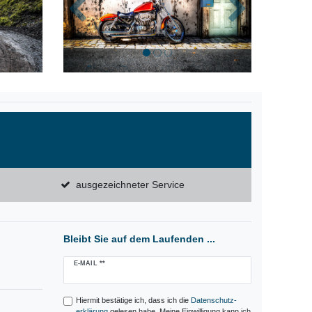
Zurück
Nächste
ausgezeichneter Service
Bleibt Sie auf dem Laufenden ...
Newsletter
E-MAIL **
Honig
Hiermit bestätige ich, dass ich die
Daten­schutz­
erklärung
gelesen habe. Meine Einwilligung kann ich