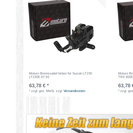
Moturo Bremssattel hinten für Suzuki LT230
Moturo Br
LT230E 87-93
TRX 400E
63,78 € *
63,78 
*
zzgl. ges. MwSt.
zzgl.
Versandkosten
*
zzgl. ge