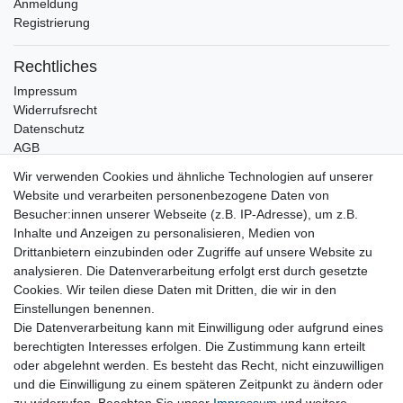
Anmeldung
Registrierung
Rechtliches
Impressum
Widerrufsrecht
Datenschutz
AGB
Wir verwenden Cookies und ähnliche Technologien auf unserer
Bleibt Sie auf dem Laufenden ...
Website und verarbeiten personenbezogene Daten von
Newsletter
E-MAIL **
Besucher:innen unserer Webseite (z.B. IP-Adresse), um z.B.
Honig
Inhalte und Anzeigen zu personalisieren, Medien von
Drittanbietern einzubinden oder Zugriffe auf unsere Website zu
Hiermit bestätige ich, dass ich die
Daten­schutz­erklärung
gelesen habe. Meine
analysieren. Die Datenverarbeitung erfolgt erst durch gesetzte
Einwilligung kann ich jederzeit widerrufen.**
Cookies. Wir teilen diese Daten mit Dritten, die wir in den
Einstellungen benennen.
Abonnieren
Die Datenverarbeitung kann mit Einwilligung oder aufgrund eines
berechtigten Interesses erfolgen. Die Zustimmung kann erteilt
** Hierbei handelt es sich um ein Pflichtfeld.
oder abgelehnt werden. Es besteht das Recht, nicht einzuwilligen
und die Einwilligung zu einem späteren Zeitpunkt zu ändern oder