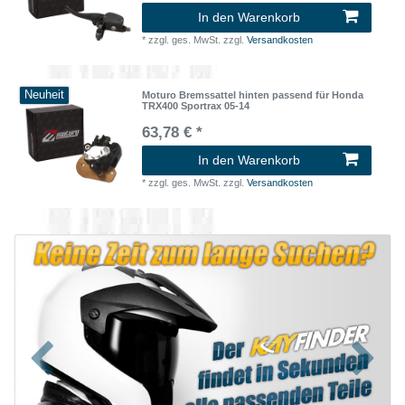
In den Warenkorb
*
zzgl. ges. MwSt.
zzgl.
Versandkosten
Neuheit
Moturo Bremssattel hinten passend für Honda
TRX400 Sportrax 05-14
63,78 € *
In den Warenkorb
*
zzgl. ges. MwSt.
zzgl.
Versandkosten
Zurück
Nächst