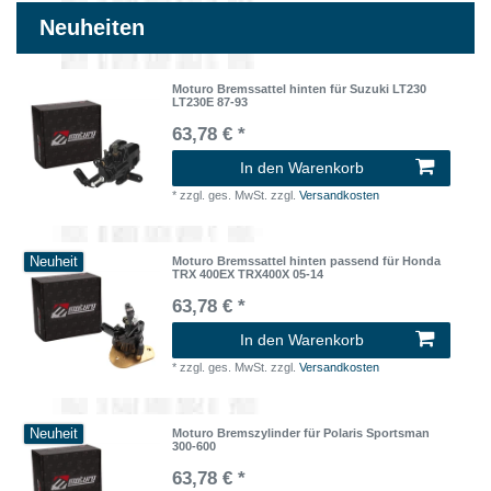
Neuheiten
Moturo Bremssattel hinten für Suzuki LT230
LT230E 87-93
63,78 € *
In den Warenkorb
*
zzgl. ges. MwSt.
zzgl.
Versandkosten
Neuheit
Moturo Bremssattel hinten passend für Honda
TRX 400EX TRX400X 05-14
63,78 € *
In den Warenkorb
*
zzgl. ges. MwSt.
zzgl.
Versandkosten
Neuheit
Moturo Bremszylinder für Polaris Sportsman
300-600
63,78 € *