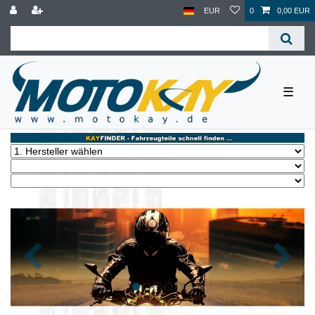
EUR
0
0,00 EUR
☰
Zurück
Nächst