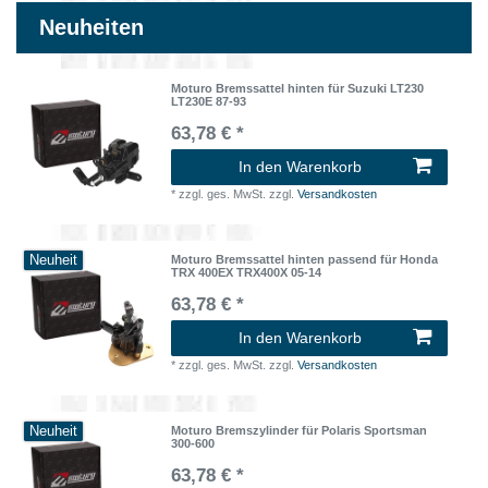
Neuheiten
Moturo Bremssattel hinten für Suzuki LT230
LT230E 87-93
63,78 € *
In den Warenkorb
*
zzgl. ges. MwSt.
zzgl.
Versandkosten
Neuheit
Moturo Bremssattel hinten passend für Honda
TRX 400EX TRX400X 05-14
63,78 € *
In den Warenkorb
*
zzgl. ges. MwSt.
zzgl.
Versandkosten
Neuheit
Moturo Bremszylinder für Polaris Sportsman
300-600
63,78 € *