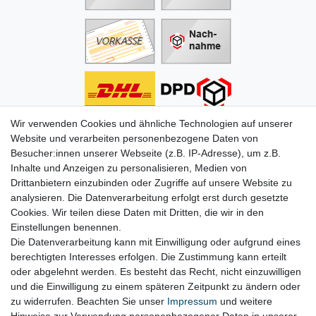
Wir verwenden Cookies und ähnliche Technologien auf unserer
Informationen
Website und verarbeiten personenbezogene Daten von
Besucher:innen unserer Webseite (z.B. IP-Adresse), um z.B.
Zahlung
Inhalte und Anzeigen zu personalisieren, Medien von
Versand & Lieferung
Drittanbietern einzubinden oder Zugriffe auf unsere Website zu
Batterien & Pfand
analysieren. Die Datenverarbeitung erfolgt erst durch gesetzte
Altölverordnung
Cookies. Wir teilen diese Daten mit Dritten, die wir in den
Infos zum Elektrogesetz
Einstellungen benennen.
ODR-Verordnung
Die Datenverarbeitung kann mit Einwilligung oder aufgrund eines
FAQs
berechtigten Interesses erfolgen. Die Zustimmung kann erteilt
Hilfe
oder abgelehnt werden. Es besteht das Recht, nicht einzuwilligen
Kontakt
und die Einwilligung zu einem späteren Zeitpunkt zu ändern oder
Mein Konto
zu widerrufen. Beachten Sie unser
Impressum
und weitere