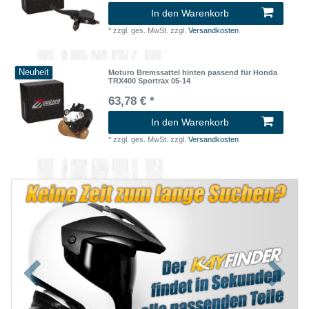
In den Warenkorb
*
zzgl. ges. MwSt.
zzgl.
Versandkosten
Neuheit
Moturo Bremssattel hinten passend für Honda
TRX400 Sportrax 05-14
63,78 € *
In den Warenkorb
*
zzgl. ges. MwSt.
zzgl.
Versandkosten
Zurück
Nächst