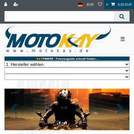
EUR
0
0,00 EUR
☰
Zurück
Nächst