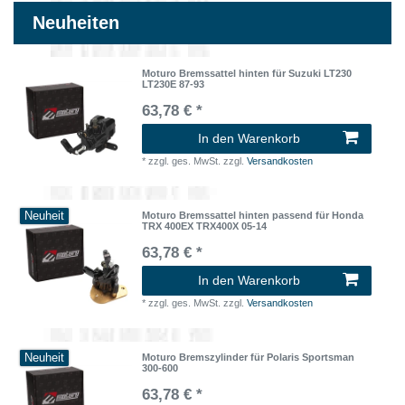
Neuheiten
Moturo Bremssattel hinten für Suzuki LT230
LT230E 87-93
63,78 € *
In den Warenkorb
*
zzgl. ges. MwSt.
zzgl.
Versandkosten
Neuheit
Moturo Bremssattel hinten passend für Honda
TRX 400EX TRX400X 05-14
63,78 € *
In den Warenkorb
*
zzgl. ges. MwSt.
zzgl.
Versandkosten
Neuheit
Moturo Bremszylinder für Polaris Sportsman
300-600
63,78 € *