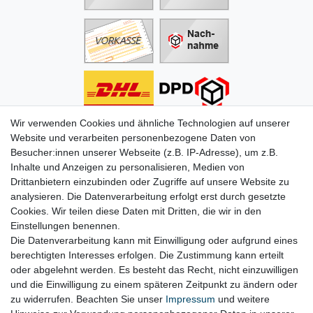
Wir verwenden Cookies und ähnliche Technologien auf unserer
Informationen
Website und verarbeiten personenbezogene Daten von
Besucher:innen unserer Webseite (z.B. IP-Adresse), um z.B.
Zahlung
Inhalte und Anzeigen zu personalisieren, Medien von
Versand & Lieferung
Drittanbietern einzubinden oder Zugriffe auf unsere Website zu
Batterien & Pfand
analysieren. Die Datenverarbeitung erfolgt erst durch gesetzte
Altölverordnung
Cookies. Wir teilen diese Daten mit Dritten, die wir in den
Infos zum Elektrogesetz
Einstellungen benennen.
ODR-Verordnung
Die Datenverarbeitung kann mit Einwilligung oder aufgrund eines
FAQs
berechtigten Interesses erfolgen. Die Zustimmung kann erteilt
Hilfe
oder abgelehnt werden. Es besteht das Recht, nicht einzuwilligen
Kontakt
und die Einwilligung zu einem späteren Zeitpunkt zu ändern oder
Mein Konto
zu widerrufen. Beachten Sie unser
Impressum
und weitere