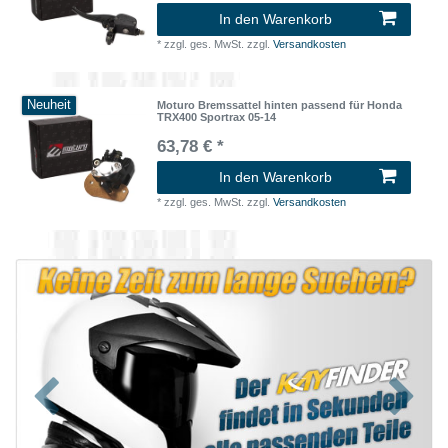
In den Warenkorb
*
zzgl. ges. MwSt.
zzgl.
Versandkosten
Neuheit
Moturo Bremssattel hinten passend für Honda
TRX400 Sportrax 05-14
63,78 € *
In den Warenkorb
*
zzgl. ges. MwSt.
zzgl.
Versandkosten
Zurück
Nächst