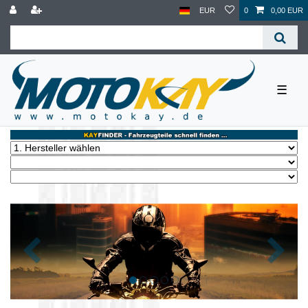
EUR
0
0,00 EUR
☰
Zurück
Nächst