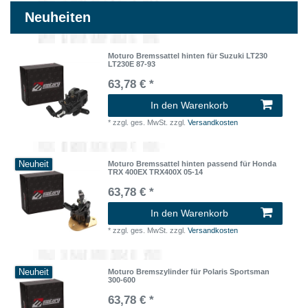
Neuheiten
Moturo Bremssattel hinten für Suzuki LT230
LT230E 87-93
63,78 € *
In den Warenkorb
*
zzgl. ges. MwSt.
zzgl.
Versandkosten
Neuheit
Moturo Bremssattel hinten passend für Honda
TRX 400EX TRX400X 05-14
63,78 € *
In den Warenkorb
*
zzgl. ges. MwSt.
zzgl.
Versandkosten
Neuheit
Moturo Bremszylinder für Polaris Sportsman
300-600
63,78 € *