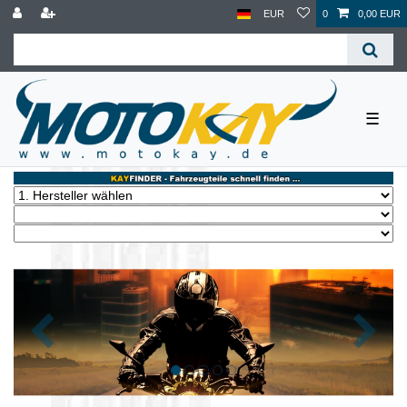
EUR
0
0,00 EUR
☰
Zurück
Nächst