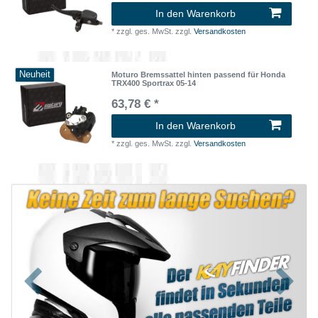
In den Warenkorb
*
zzgl. ges. MwSt.
zzgl.
Versandkosten
Neuheit
Moturo Bremssattel hinten passend für Honda
TRX400 Sportrax 05-14
63,78 € *
In den Warenkorb
*
zzgl. ges. MwSt.
zzgl.
Versandkosten
Zurück
Nächst