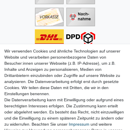
Wir verwenden Cookies und ähnliche Technologien auf unserer
Informationen
Website und verarbeiten personenbezogene Daten von
Besucher:innen unserer Webseite (z.B. IP-Adresse), um z.B.
Zahlung
Inhalte und Anzeigen zu personalisieren, Medien von
Versand & Lieferung
Drittanbietern einzubinden oder Zugriffe auf unsere Website zu
Batterien & Pfand
analysieren. Die Datenverarbeitung erfolgt erst durch gesetzte
Altölverordnung
Cookies. Wir teilen diese Daten mit Dritten, die wir in den
Infos zum Elektrogesetz
Einstellungen benennen.
ODR-Verordnung
Die Datenverarbeitung kann mit Einwilligung oder aufgrund eines
FAQs
berechtigten Interesses erfolgen. Die Zustimmung kann erteilt
Hilfe
oder abgelehnt werden. Es besteht das Recht, nicht einzuwilligen
Kontakt
und die Einwilligung zu einem späteren Zeitpunkt zu ändern oder
Mein Konto
zu widerrufen. Beachten Sie unser
Impressum
und weitere